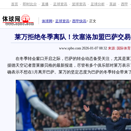
首页
-
即时比分
-
直播
-
足球资讯
-
篮球资讯
-
足球分析
-
英超
-
西甲
-
体球网
>
足球资讯
>
西甲快讯
> 正文
莱万拒绝冬季离队！坎塞洛加盟巴萨交易
www.spbo.com 2026-01-07 08:32
来源: 国际体育
在冬季转会窗口开启之际，巴萨的转会动态备受关注，尤其是莱
据德天空记者普莱滕贝格的最新报道，尽管有多个俱乐部对莱万表示
确表示不想在1月离开巴萨。莱万的坚定态度为巴萨的冬季转会带来