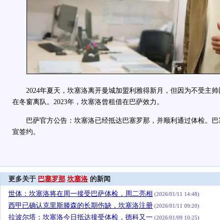
2024年夏天，坎塞洛离开曼城加盟利雅得新月，但因为不受主帅
在冬窗离队。2023年，坎塞洛曾租借在巴萨效力。
巴萨官方公告：坎塞洛已经抵达巴塞罗那，并顺利通过体检。巴
宣签约。
更多关于
巴塞罗那
坎塞洛
的新闻
世体：坎塞洛将在周一接受巴萨体检，周二亮相
(2026/01/11 14:48)
西甲已确认克里斯滕森的长期伤缺，坎塞洛注册
(2026/01/11 09:20)
拉波尔塔：坎塞洛今日抵达接受体检，德科又一
(2026/01/09 10:25)