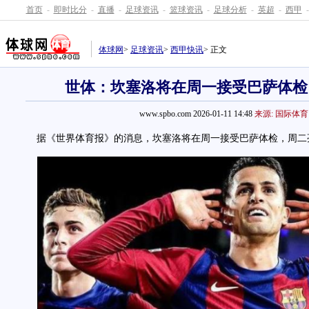
首页
-
即时比分
-
直播
-
足球资讯
-
篮球资讯
-
足球分析
-
英超
-
西甲
-
体球网
>
足球资讯
>
西甲快讯
> 正文
世体：坎塞洛将在周一接受巴萨体检
www.spbo.com 2026-01-11 14:48
来源: 国际体育
据《世界体育报》的消息，坎塞洛将在周一接受巴萨体检，周二