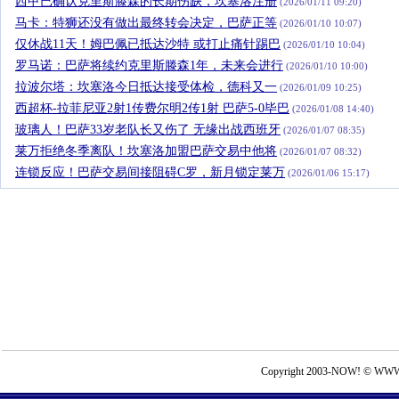
西甲已确认克里斯滕森的长期伤缺，坎塞洛注册
(2026/01/11 09:20)
马卡：特狮还没有做出最终转会决定，巴萨正等
(2026/01/10 10:07)
仅休战11天！姆巴佩已抵达沙特 或打止痛针踢巴
(2026/01/10 10:04)
罗马诺：巴萨将续约克里斯滕森1年，未来会进行
(2026/01/10 10:00)
拉波尔塔：坎塞洛今日抵达接受体检，德科又一
(2026/01/09 10:25)
西超杯-拉菲尼亚2射1传费尔明2传1射 巴萨5-0毕巴
(2026/01/08 14:40)
玻璃人！巴萨33岁老队长又伤了 无缘出战西班牙
(2026/01/07 08:35)
莱万拒绝冬季离队！坎塞洛加盟巴萨交易中他将
(2026/01/07 08:32)
连锁反应！巴萨交易间接阻碍C罗，新月锁定莱万
(2026/01/06 15:17)
Copyright 2003-NOW! © WWW