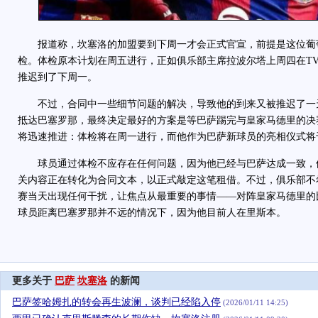
报道称，坎塞洛的加盟要到下周一才会正式官宣，前提是这位葡
检。体检原本计划在周五进行，正如俱乐部主席拉波尔塔上周四在TV
推迟到了下周一。
不过，合同中一些细节问题的解决，导致他的到来又被推迟了一
抵达巴塞罗那，最终决定最好的方案是等巴萨踢完与皇家马德里的决
将迅速推进：体检将在周一进行，而他作为巴萨新球员的亮相仪式将
球员通过体检不应存在任何问题，因为他已经与巴萨达成一致，
关内容正在转化为合同文本，以正式敲定这笔租借。不过，俱乐部不
赛当天出现任何干扰，让焦点从最重要的事情——对阵皇家马德里的
球员距离巴塞罗那并不远的情况下，因为他目前人在里斯本。
更多关于
巴萨
坎塞洛
的新闻
巴萨签哈姆扎的转会再生波澜，谈判已经陷入停
(2026/01/11 14:25)