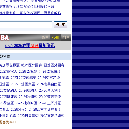
轩14分焦泊乔两双 广东客场擒同曦3连胜
赛前简报：拜仁挥军必胜科隆保不败
新援骨裂伤，至少休战两周，恩昆库或临
昨日
今日
明日
2025-2026赛季
NBA
最新资讯
题报道
26美加墨世界盃
歐洲區外圍賽
亞洲區外圍賽
6-2027歐冠盃
2026-27歐霸盃
26-27歐協盃
5世冠盃
2025-26亞冠精英
25-26亞冠乙级
7亞洲盃
2025非洲國家盃
2026南美自由盃
5-26英足總盃
25-26德國盃
25-26意大利盃
5-26西班牙盃
25-26法國盃
25-26葡萄牙盃
5-26荷蘭盃
25-26比利時盃
25-26土耳其盃
6巴西盃
2026阿根廷盃
2026南美洲球會盃
6中國足協盃
2025日天皇盃
2025南韓足總盃
盃赛资料>>