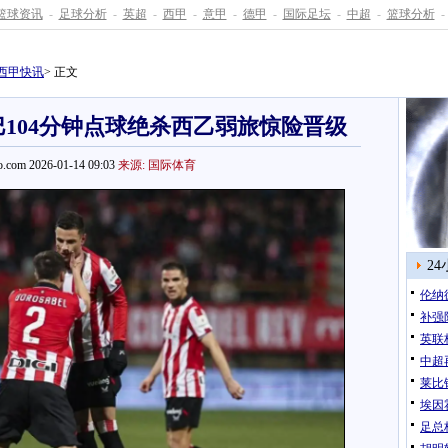
篮球资讯
-
足球分析
-
英超
-
西甲
-
意甲
-
德甲
-
国际足坛
-
中超
-
篮球分析
-
西甲快讯
> 正文
巴104分钟点球绝杀西乙弱旅惊险晋级
.com 2026-01-14 09:03
来源: 国际体育
2
伦纳德
补强
英联
中超
莱比
埃因
足总