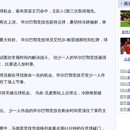
频
机会，索布里诺主罚命中，主队3-2第三次取得领先。
次上演。 毕尔巴鄂竞技也获得点球，桑切特冷静施射，将
多特3
大转折。 毕尔巴鄂竞技球员艾托尔-帕雷德斯吃到红牌，球
图在常规时间内解决战斗。 但少一人的毕尔巴鄂竞技顽强
火
结束，比赛进入加时赛。
NBA
|
员都在寻找致命一击的机会。毕尔巴鄂竞技尽管少一人作
NBA
|
控了场上节奏。
NBA
|
NBA
|
得关键点球机会。 乌奈-戈麦斯站上点球点，冷静推射破
西甲
|
西甲
|
意甲
|
。 少一人作战的毕尔巴鄂竞技在剩余时间里顶住了莱昂文
中，马德里竞技凭借格列兹曼在第61分钟的任意球破门，