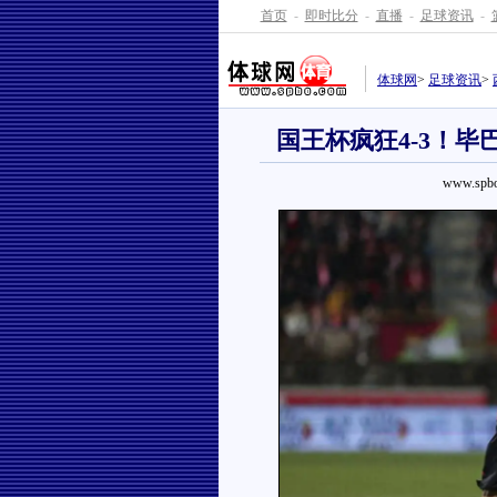
首页
-
即时比分
-
直播
-
足球资讯
-
体球网
>
足球资讯
>
国王杯疯狂4-3！毕
www.spbo