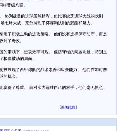
，同样晋级八强。
 格列兹曼的进球虽然精彩，但比赛缺乏进球大战的戏剧
这场七球大战，充分展现了杯赛淘汰制的残酷和魅力。
用了积极主动的进攻策略。 他们没有选择保守防守，而是
收到了奇效。
的带领下，进攻效率可观。 但防守端的问题明显，特别是
入了极度被动的局面。
技展现了西甲球队的战术素养和应变能力。 他们在加时赛
球的机会。
赢得了尊重。 面对实力远胜自己的对手，他们毫无惧色，
【
关闭此页
】