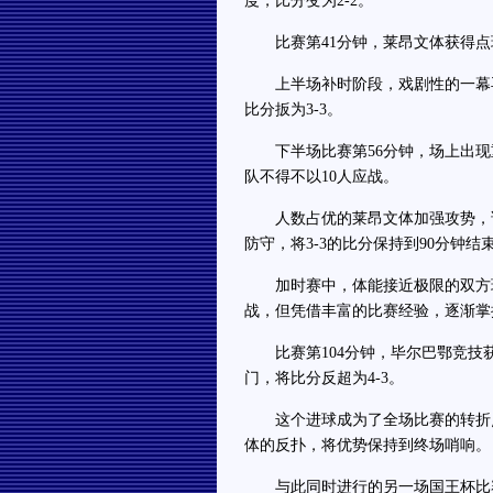
度，比分变为2-2。
比赛第41分钟，莱昂文体获得点球
上半场补时阶段，戏剧性的一幕再
比分扳为3-3。
下半场比赛第56分钟，场上出现重
队不得不以10人应战。
人数占优的莱昂文体加强攻势，试
防守，将3-3的比分保持到90分钟
加时赛中，体能接近极限的双方球
战，但凭借丰富的比赛经验，逐渐掌
比赛第104分钟，毕尔巴鄂竞技获
门，将比分反超为4-3。
这个进球成为了全场比赛的转折点
体的反扑，将优势保持到终场哨响。
与此同时进行的另一场国王杯比赛