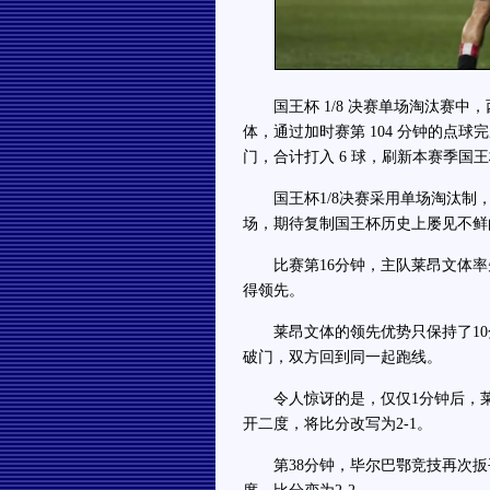
国王杯 1/8 决赛单场淘汰赛中，西甲
体，通过加时赛第 104 分钟的点球
门，合计打入 6 球，刷新本赛季国
国王杯1/8决赛采用单场淘汰制，
场，期待复制国王杯历史上屡见不鲜
比赛第16分钟，主队莱昂文体率先
得领先。
莱昂文体的领先优势只保持了10分
破门，双方回到同一起跑线。
令人惊讶的是，仅仅1分钟后，莱
开二度，将比分改写为2-1。
第38分钟，毕尔巴鄂竞技再次扳平