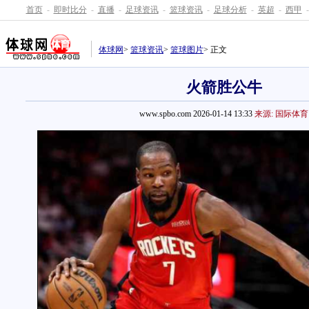
首页
-
即时比分
-
直播
-
足球资讯
-
篮球资讯
-
足球分析
-
英超
-
西甲
-
体球网
>
篮球资讯
>
篮球图片
> 正文
火箭胜公牛
www.spbo.com 2026-01-14 13:33
来源: 国际体育