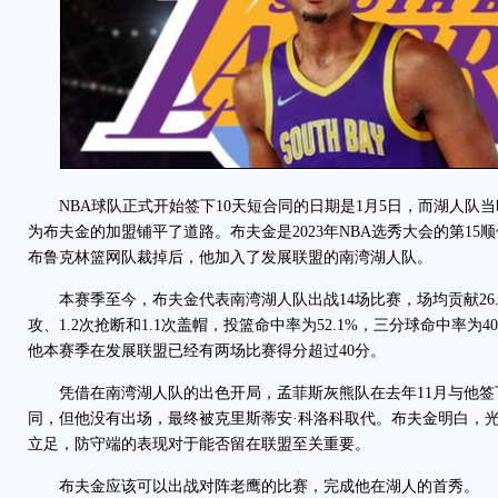
NBA球队正式开始签下10天短合同的日期是1月5日，而湖人队
为布夫金的加盟铺平了道路。布夫金是2023年NBA选秀大会的第15
布鲁克林篮网队裁掉后，他加入了发展联盟的南湾湖人队。
本赛季至今，布夫金代表南湾湖人队出战14场比赛，场均贡献26.7分
攻、1.2次抢断和1.1次盖帽，投篮命中率为52.1%，三分球命中率为40
他本赛季在发展联盟已经有两场比赛得分超过40分。
凭借在南湾湖人队的出色开局，孟菲斯灰熊队在去年11月与他签下
同，但他没有出场，最终被克里斯蒂安·科洛科取代。布夫金明白，光
立足，防守端的表现对于能否留在联盟至关重要。
布夫金应该可以出战对阵老鹰的比赛，完成他在湖人的首秀。