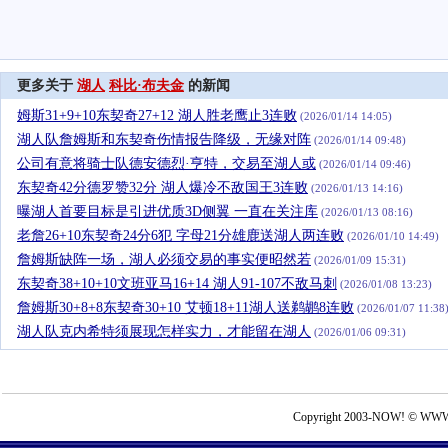
更多关于
湖人
科比·布夫金
的新闻
姆斯31+9+10东契奇27+12 湖人胜老鹰止3连败
(2026/01/14 14:05)
湖人队詹姆斯和东契奇伤情报告降级，无缘对阵
(2026/01/14 09:48)
公司有意将骑士队德安德烈·亨特，交易至湖人或
(2026/01/14 09:46)
东契奇42分德罗赞32分 湖人爆冷不敌国王3连败
(2026/01/13 14:16)
曝湖人首要目标是引进优质3D侧翼 一直在关注库
(2026/01/13 08:16)
老詹26+10东契奇24分6犯 字母21分雄鹿送湖人两连败
(2026/01/10 14:49)
詹姆斯缺阵一场，湖人必须交易的事实便昭然若
(2026/01/09 15:31)
东契奇38+10+10文班亚马16+14 湖人91-107不敌马刺
(2026/01/08 13:23)
詹姆斯30+8+8东契奇30+10 艾顿18+11湖人送鹈鹕8连败
(2026/01/07 11:38
湖人队克内希特须展现怎样实力，才能留在湖人
(2026/01/06 09:31)
Copyright 2003-NOW! © WWW