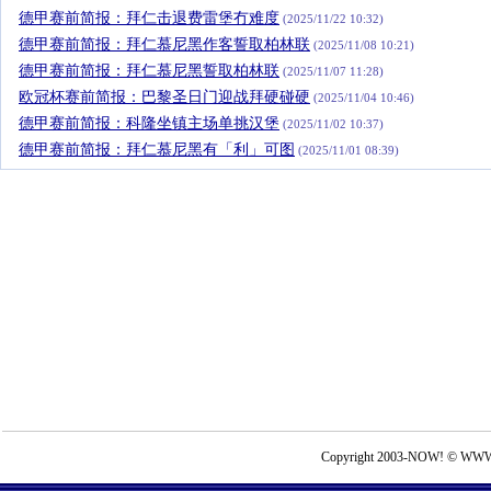
德甲赛前简报：拜仁击退费雷堡冇难度
(2025/11/22 10:32)
德甲赛前简报：拜仁慕尼黑作客誓取柏林联
(2025/11/08 10:21)
德甲赛前简报：拜仁慕尼黑誓取柏林联
(2025/11/07 11:28)
欧冠杯赛前简报：巴黎圣日门迎战拜硬碰硬
(2025/11/04 10:46)
德甲赛前简报：科隆坐镇主场单挑汉堡
(2025/11/02 10:37)
德甲赛前简报：拜仁慕尼黑有「利」可图
(2025/11/01 08:39)
Copyright 2003-NOW! © WWW