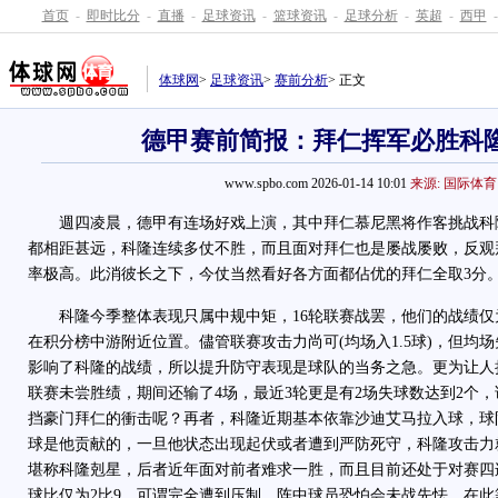
首页
-
即时比分
-
直播
-
足球资讯
-
篮球资讯
-
足球分析
-
英超
-
西甲
-
体球网
>
足球资讯
>
赛前分析
> 正文
德甲赛前简报：拜仁挥军必胜科
www.spbo.com 2026-01-14 10:01
来源: 国际体育
週四凌晨，德甲有连场好戏上演，其中拜仁慕尼黑将作客挑战科
都相距甚远，科隆连续多仗不胜，而且面对拜仁也是屡战屡败，反观
率极高。此消彼长之下，今仗当然看好各方面都佔优的拜仁全取3分
科隆今季整体表现只属中规中矩，16轮联赛战罢，他们的战绩仅为4
在积分榜中游附近位置。儘管联赛攻击力尚可(均场入1.5球)，但均场
影响了科隆的战绩，所以提升防守表现是球队的当务之急。更为让人
联赛未尝胜绩，期间还输了4场，最近3轮更是有2场失球数达到2个
挡豪门拜仁的衝击呢？再者，科隆近期基本依靠沙迪艾马拉入球，球
球是他贡献的，一旦他状态出现起伏或者遭到严防死守，科隆攻击力
堪称科隆剋星，后者近年面对前者难求一胜，而且目前还处于对赛四
球比仅为2比9，可谓完全遭到压制，阵中球员恐怕会未战先怯。在