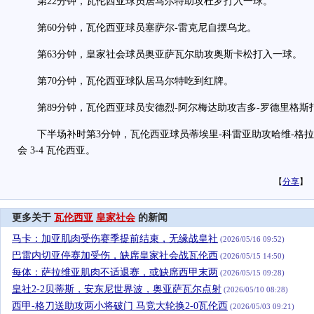
第22分钟，瓦伦西亚球员居马尔特助攻杜罗打入一球。
第60分钟，瓦伦西亚球员塞萨尔-雷克尼自摆乌龙。
第63分钟，皇家社会球员奥亚萨瓦尔助攻奥斯卡松打入一球。
第70分钟，瓦伦西亚球队居马尔特吃到红牌。
第89分钟，瓦伦西亚球员安德烈-阿尔梅达助攻吉多-罗德里格斯
下半场补时第3分钟，瓦伦西亚球员蒂埃里-科雷亚助攻哈维-格拉
会 3
-
4 瓦伦西亚。
【
分享
】
更多关于
瓦伦西亚
皇家社会
的新闻
马卡：加亚肌肉受伤赛季提前结束，无缘战皇社
(2026/05/16 09:52)
巴雷内切亚停赛加受伤，缺席皇家社会战瓦伦西
(2026/05/15 14:50)
每体：萨拉维亚肌肉不适退赛，或缺席西甲末两
(2026/05/15 09:28)
皇社2-2贝蒂斯，安东尼世界波，奥亚萨瓦尔点射
(2026/05/10 08:28)
西甲-格刀送助攻两小将破门 马竞大轮换2-0瓦伦西
(2026/05/03 09:21)