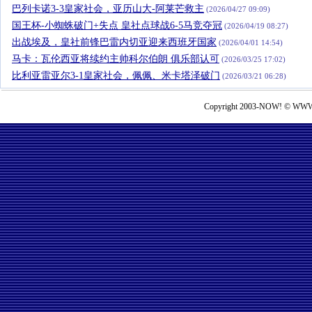
巴列卡诺3-3皇家社会，亚历山大-阿莱芒救主
(2026/04/27 09:09)
国王杯-小蜘蛛破门+失点 皇社点球战6-5马竞夺冠
(2026/04/19 08:27)
出战埃及，皇社前锋巴雷内切亚迎来西班牙国家
(2026/04/01 14:54)
马卡：瓦伦西亚将续约主帅科尔伯朗 俱乐部认可
(2026/03/25 17:02)
比利亚雷亚尔3-1皇家社会，佩佩、米卡塔泽破门
(2026/03/21 06:28)
Copyright 2003-NOW! © WWW