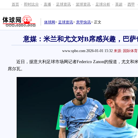
首页
-
即时比分
-
直播
-
足球资讯
-
篮球资讯
-
足球分析
-
英超
-
西甲
-
体球网
>
足球资讯
>
意甲快讯
> 正文
意媒：米兰和尤文对B席感兴趣，巴萨
www.spbo.com 2026-01-01 15:32
来源: 国际体育
近日，据意大利足球市场网记者Federico Zanon的报道，尤文
席尔瓦。