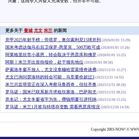
兴趣，这既令人兴奋又充满变数，但并非不可能。
更多关于
曼城
尤文
米兰
的新闻
意甲2025年射手榜：劳塔罗，奥尔索利尼15球并列
(2026/01/01 15:29)
国米考虑达伽马右后卫保罗-恩里克，500万欧可成
(2026/01/01 15:26)
阿莱格里欣赏小基恩，转会取决于恩昆库和佛罗
(2026/01/01 15:25)
阿斯丨米兰开出首份报价，处于领先地位
(2026/01/01 09:56)
萨索洛冬窗不放人，尤文没拿穆哈雷莫维奇谈弗
(2025/12/31 15:27)
尤文已询问瑟洛特的转会可能，马竞要价超过3
(2025/12/31 14:55)
米兰总监塔雷正在深入考察马鲁西奇，但拉齐奥
(2025/12/31 08:28)
罗马诺：国米已联系新月求租坎塞洛，巴萨和尤
(2025/12/31 08:25)
意名记：尤文冬窗省字为先，攒钱明夏引进托纳
(2025/12/30 15:25)
罗马诺：米兰1月签马特塔存变数 需看恩昆库情况
(2025/12/30 14:59)
Copyright 2003-NOW! © WWW