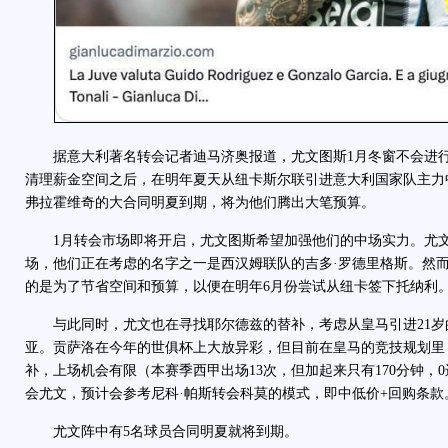
据意大利著名转会记者迪马济奥报道，尤文图斯1月冬窗不会进行
清理薪金空间之后，在明年夏天从纽卡斯尔联引进意大利国家队主力
弗拉霍维奇的大合同明夏到期，将为他们腾出大笔预算。
1月转会市场即将开启，尤文图斯希望加强他们的中场实力。尤文
场，他们正在考虑的名字之一是西汉姆联队的吉多·罗德里格斯。然
的是为了节省空间和预算，以便在明年6月份尝试从纽卡签下托纳利
与此同时，尤文也在寻找耶尔德兹的替补，考虑从皇马引进21岁
亚。贡萨洛在今年的世俱杯上大放异彩，但目前在皇马的竞技规划里
补，上场机会有限（本赛季西甲出场13次，但加起来只有170分钟，
会尤文，预计会参考尼科·帕斯转会科莫的模式，即中低价+回购条款
尤文阵中有5名球员合同明夏就将到期。