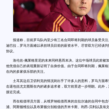
报道称，目前罗马队内至少有三名合同即将到期的球员备受关注
迪巴拉，罗马方面难以承担球员目前的薪资水平。尽管双方已经谈判
协议。
洛伦佐-佩莱格里尼的未来同样悬而未决。这位中场球员此前被加
他凭借自己的表现重新证明了自身价值。由于合同即将到期，佩莱格
在内的多家俱乐部的关注。
土耳其边后卫切利克的情况则出乎了许多人的意料，罗马方面希
击退包括尤文图斯在内的诸多追求者，双方前景进一步明朗。此外，
接近完成。
而在租借球员方面，从维罗纳租借而来的吉拉尔迪的合同中包含
浦、阿斯顿维拉以及布莱顿分别租借的齐米卡斯、利昂-贝利以及埃文