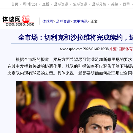
首页
-
即时比分
-
直播
-
足球资讯
-
篮球资讯
-
足球分析
-
英超
-
西甲
-
体球网
>
足球资讯
>
意甲快讯
> 正文
全市场：切利克和沙拉维将完成续约，
www.spbo.com 2026-01-02 10:38
来源: 国际体育
根据全市场的报道，罗马方面希望尽可能满足加斯佩里尼的要求
在其中发挥着关键的协调作用。球队的引援策略不仅聚焦于签下强援
决定队内现有球员的去留。具体来说，就是要明确如何处理那些合同将