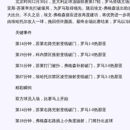
北京时间12月30日，意大利足球顶级联赛第17轮，罗马坐镇主
亚斯-苏莱率先打破僵局，为罗马取得领先。随后埃文-弗格森送出助
大比分。不久之后，埃文-弗格森接应进攻再度建功，将优势进一步
由埃哈托尔攻入一球，挽回些许颜面。最终全场比赛结束，罗马以3比
关键事件
第14分钟，苏莱右路兜射变线破门，罗马1-0热那亚
第19分钟，科内禁区推射变线破门，罗马2-0热那亚
第31分钟，苏莱打门被扑，弗格森补射破门，罗马3-0热那亚
第87分钟，埃哈托尔禁区凌空抽射变线破门，罗马3-1热那亚
精彩瞬间
双方球员入场，比赛马上开始
第14分钟，苏莱右路兜射变线破门，罗马1-0热那亚
第18分钟，弗格森右路插上小角度抽射，门将扑出皮球