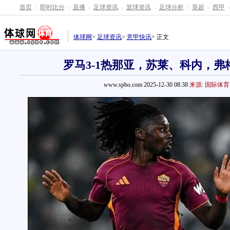
首页
-
即时比分
-
直播
-
足球资讯
-
篮球资讯
-
足球分析
-
英超
-
西甲
-
体球网
>
足球资讯
>
意甲快讯
> 正文
罗马3-1热那亚，苏莱、科内，弗
www.spbo.com 2025-12-30 08:38
来源: 国际体育