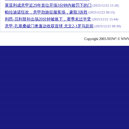
莱亚利成意甲近29年首位开场3分钟内被罚下的门
(2025/12/22 15:28)
帕拉迪诺狂欢，意甲劲旅征服客场，豪取3连胜
(2025/12/22 09:13)
利昂-贝利替补出场20分钟被换下，赛季未过半受
(2025/12/21 15:44)
意甲-孔塞桑破门奥蓬达收获首球 尤文2-1罗马距前
(2025/12/21 09:39)
Copyright 2003-NOW! © WWW