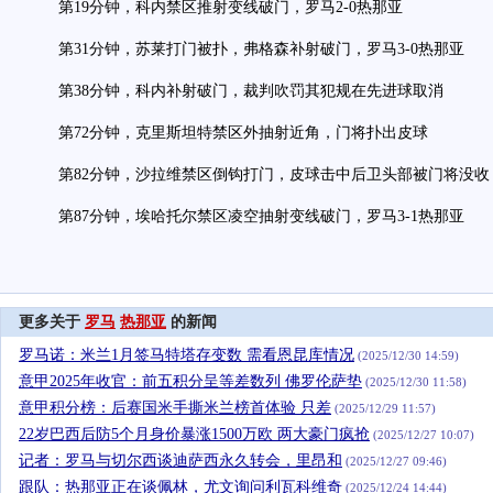
第19分钟，科内禁区推射变线破门，罗马2-0热那亚
第31分钟，苏莱打门被扑，弗格森补射破门，罗马3-0热那亚
第38分钟，科内补射破门，裁判吹罚其犯规在先进球取消
第72分钟，克里斯坦特禁区外抽射近角，门将扑出皮球
第82分钟，沙拉维禁区倒钩打门，皮球击中后卫头部被门将没收
第87分钟，埃哈托尔禁区凌空抽射变线破门，罗马3-1热那亚
更多关于
罗马
热那亚
的新闻
罗马诺：米兰1月签马特塔存变数 需看恩昆库情况
(2025/12/30 14:59)
意甲2025年收官：前五积分呈等差数列 佛罗伦萨垫
(2025/12/30 11:58)
意甲积分榜：后赛国米手撕米兰榜首体验 只差
(2025/12/29 11:57)
22岁巴西后防5个月身价暴涨1500万欧 两大豪门疯抢
(2025/12/27 10:07)
记者：罗马与切尔西谈迪萨西永久转会，里昂和
(2025/12/27 09:46)
跟队：热那亚正在谈佩林，尤文询问利瓦科维奇
(2025/12/24 14:44)