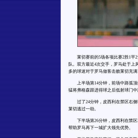
莱切赛前的5场各项比赛2胜1平2
队。双方最近4次交手，罗马处于上
多的球迷对于罗马做客击败莱切充满
上半场第14分钟，前场中路弧顶线
猛将弗格森跟进得球之后低射球门中
过了24分钟，皮西利在禁区右侧
莱切逃过一劫。
下半场第26分钟，皮西利在禁区
帮助罗马再下一城扩大领先优势。