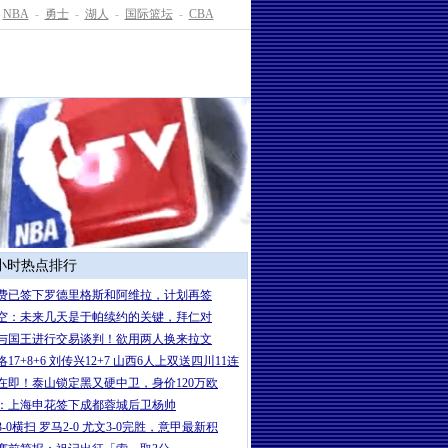
NBA
-
勇士
-
湖人
-
国际篮坛
-
CBA
4小时热点排行
费已签下罗德里格斯和阿维拉，计划再签
空：未来几天是于帕续约的关键，拜仁对
与国王进行交易谈判！欲用两人换来拉文
17+8+6 刘传兴12+7 山西6人上双送四川11连
在即！泰山锁定黑又硬中卫，身价120万欧
：上海申花签下成都蓉城后卫杨帅
-0横扫 罗马2-0 尤文3-0完胜，意甲最新积