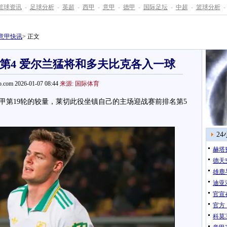
篮球资讯
-
足球分析
-
英超
-
西甲
-
意甲
-
德甲
-
国际足坛
-
中超
-
篮球分析
-
意甲快讯
> 正文
第4 爱尔兰猛将和多夫比克各入一球
.com 2026-01-07 08:44
来源: 国际体育
第19轮的较量，莱切此役坐镇自己的主场迎战赛前排名第5
2
赫塔
德天
雄鹿
迪亚洛
官宣
官方
科莫3