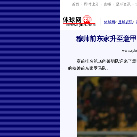
首页
-
即时比分
-
直播
-
足球资讯
-
体球网
>
足球资讯
>
穆帅前东家升至意甲
www.spbo
赛前排名第16的莱切队迎来了意甲
的穆帅前东家罗马队。