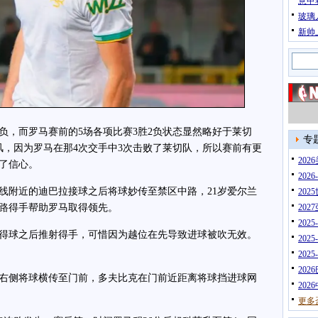
意甲
玻璃
新帅
负，而罗马赛前的5场各项比赛3胜2负状态显然略好于莱切
专
风，因为罗马在那4次交手中3次击败了莱切队，所以赛前有更
20
了信心。
202
附近的迪巴拉接球之后将球妙传至禁区中路，21岁爱尔兰
202
路得手帮助罗马取得领先。
202
202
得球之后推射得手，可惜因为越位在先导致进球被吹无效。
202
202
202
右侧将球横传至门前，多夫比克在门前近距离将球挡进球网
202
更多