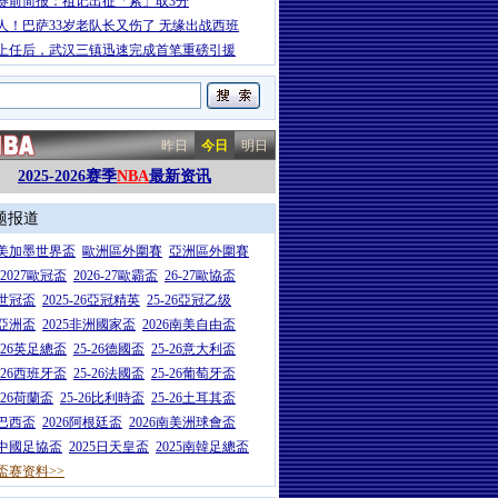
赛前简报：祖记出征「索」取3分
人！巴萨33岁老队长又伤了 无缘出战西班
上任后，武汉三镇迅速完成首笔重磅引援
昨日
今日
明日
2025-2026赛季
NBA
最新资讯
题报道
26美加墨世界盃
歐洲區外圍賽
亞洲區外圍賽
6-2027歐冠盃
2026-27歐霸盃
26-27歐協盃
5世冠盃
2025-26亞冠精英
25-26亞冠乙级
7亞洲盃
2025非洲國家盃
2026南美自由盃
5-26英足總盃
25-26德國盃
25-26意大利盃
5-26西班牙盃
25-26法國盃
25-26葡萄牙盃
5-26荷蘭盃
25-26比利時盃
25-26土耳其盃
6巴西盃
2026阿根廷盃
2026南美洲球會盃
6中國足協盃
2025日天皇盃
2025南韓足總盃
盃赛资料>>