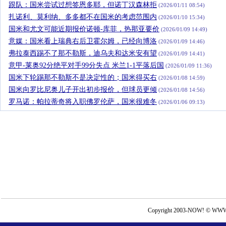
跟队：国米尝试过想签恩多耶，但诺丁汉森林拒
(2026/01/11 08:54)
扎诺利、莫利纳、多多都不在国米的考虑范围内
(2026/01/10 15:34)
国米和尤文可能近期报价诺顿-库菲，热那亚要价
(2026/01/09 14:49)
意媒：国米看上瑞典右后卫霍尔姆，已经向博洛
(2026/01/09 14:46)
弗拉泰西踢不了那不勒斯，迪乌夫和达米安有望
(2026/01/09 14:41)
意甲-莱奥92分绝平对手99分失点 米兰1-1平落后国
(2026/01/09 11:36)
国米下轮踢那不勒斯不是决定性的；国米得买右
(2026/01/08 14:59)
国米向罗比尼奥儿子开出初步报价，但球员更倾
(2026/01/08 14:56)
罗马诺：帕拉蒂奇将入职佛罗伦萨，国米很难冬
(2026/01/06 09:13)
Copyright 2003-NOW! © WWW