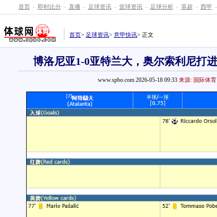
首页
-
即时比分
-
直播
-
足球资讯
-
篮球资讯
-
足球分析
-
英超
-
西甲
-
首页
>
足球资讯
>
意甲快讯
> 正文
博洛尼亚1-0亚特兰大，奥尔索利尼打
www.spbo.com 2026-05-18 09:33
来源: 国际体育