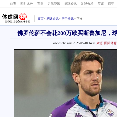
首页
-
即时比分
-
直播
-
足球资讯
-
篮球资讯
-
足球分析
-
英超
-
西甲
-
首页
>
足球资讯
>
意甲快讯
> 正文
佛罗伦萨不会花200万欧买断鲁加尼，
www.spbo.com 2026-05-18 14:51
来源: 国际体育