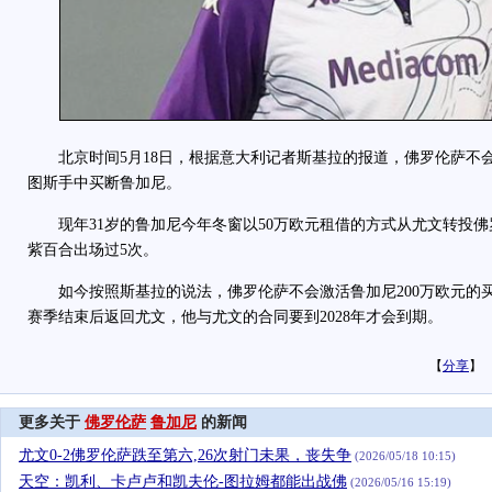
北京时间5月18日，根据意大利记者斯基拉的报道，佛罗伦萨不会
图斯手中买断鲁加尼。
现年31岁的鲁加尼今年冬窗以50万欧元租借的方式从尤文转投佛
紫百合出场过5次。
如今按照斯基拉的说法，佛罗伦萨不会激活鲁加尼200万欧元的
赛季结束后返回尤文，他与尤文的合同要到2028年才会到期。
【
分享
】
更多关于
佛罗伦萨
鲁加尼
的新闻
尤文0-2佛罗伦萨跌至第六,26次射门未果，丧失争
(2026/05/18 10:15)
天空：凯利、卡卢卢和凯夫伦-图拉姆都能出战佛
(2026/05/16 15:19)