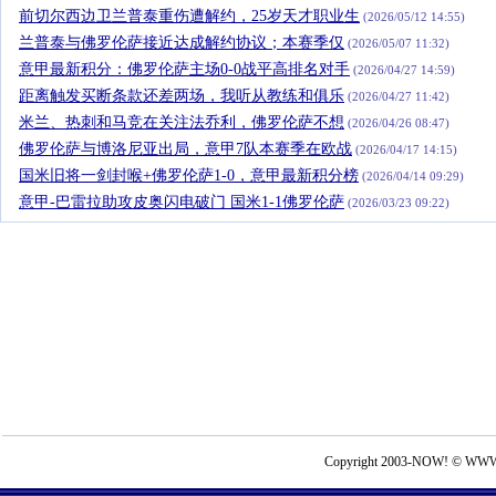
前切尔西边卫兰普泰重伤遭解约，25岁天才职业生
(2026/05/12 14:55)
兰普泰与佛罗伦萨接近达成解约协议；本赛季仅
(2026/05/07 11:32)
意甲最新积分：佛罗伦萨主场0-0战平高排名对手
(2026/04/27 14:59)
距离触发买断条款还差两场，我听从教练和俱乐
(2026/04/27 11:42)
米兰、热刺和马竞在关注法乔利，佛罗伦萨不想
(2026/04/26 08:47)
佛罗伦萨与博洛尼亚出局，意甲7队本赛季在欧战
(2026/04/17 14:15)
国米旧将一剑封喉+佛罗伦萨1-0，意甲最新积分榜
(2026/04/14 09:29)
意甲-巴雷拉助攻皮奥闪电破门 国米1-1佛罗伦萨
(2026/03/23 09:22)
Copyright 2003-NOW! © WWW