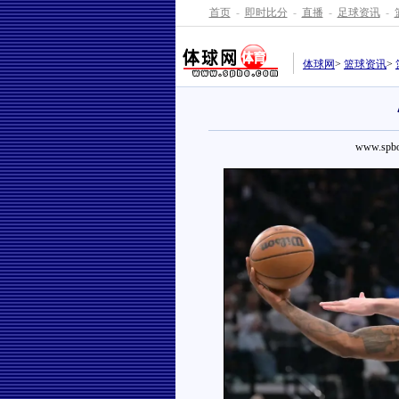
首页
-
即时比分
-
直播
-
足球资讯
-
体球网
>
篮球资讯
>
www.spbo