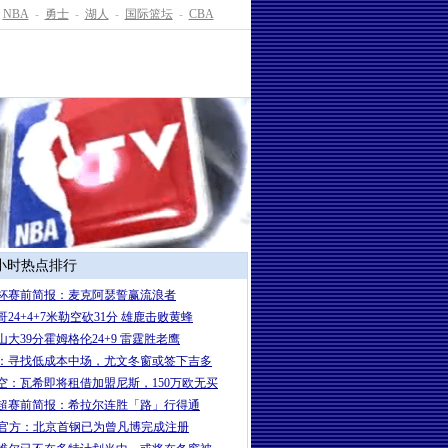
NBA
-
勇士
-
湖人
-
国际篮坛
-
CBA
4小时热点排行
杯赛前简报：麦克阿瑟誓赢流浪者
哥24+4+7米勒空砍31分 雄鹿击败黄蜂
山大39分霍姆格伦24+9 雷霆胜老鹰
：寻找低成本中场，尤文冬窗或签下吉多
空：瓦希即将租借加盟尼斯，150万欧无买
超赛前简报：希拉尔连胜「路」行得通
A官方：北京首钢已为曾凡博完成注册