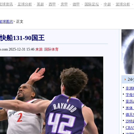
篮球资讯
-
足球分析
-
英超
-
西甲
-
意甲
-
德甲
-
国际足坛
-
中超
-
篮球分析
-
篮球图片
> 正文
快船131-90国王
.com 2025-12-31 15:46
来源: 国际体育
2
非洲
字母
亚历
米体
德天
沙特
CB