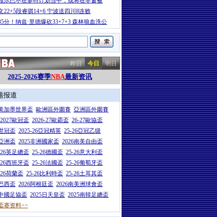
维尔已不在多特计划当中，或将在冬窗被
文22+5段睿骐14+6 宁波送四川8连败
35分！纳兹·里德爆砍33+7+3 森林狼血洗公
昨日
今日
明日
2025-2026赛季
NBA
最新资讯
题报道
26美加墨世界盃
歐洲區外圍賽
亞洲區外圍賽
6-2027歐冠盃
2026-27歐霸盃
26-27歐協盃
5世冠盃
2025-26亞冠精英
25-26亞冠乙级
7亞洲盃
2025非洲國家盃
2026南美自由盃
5-26英足總盃
25-26德國盃
25-26意大利盃
5-26西班牙盃
25-26法國盃
25-26葡萄牙盃
5-26荷蘭盃
25-26比利時盃
25-26土耳其盃
6巴西盃
2026阿根廷盃
2026南美洲球會盃
6中國足協盃
2025日天皇盃
2025南韓足總盃
盃赛资料>>