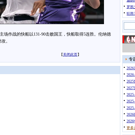
迪朗
罗凯
狂胜
主场作战的快船以131-90击败国王，快船取得5连胜。伦纳德
助攻。
【
关闭此页
】
专
20
202
202
202
202
202
202
202
202
更多