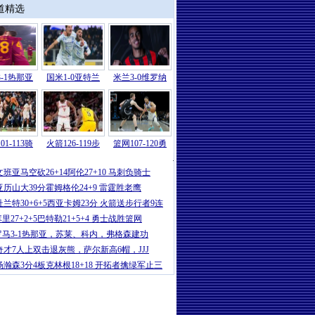
道精选
-1热那亚
国米1-0亚特兰
米兰3-0维罗纳
01-113骑
火箭126-119步
篮网107-120勇
国际
|
皇马巨星拒绝大巴黎，去沙特投
文班亚马空砍26+14阿伦27+10 马刺负骑士
亚历山大39分霍姆格伦24+9 雷霆胜老鹰
杜兰特30+6+5西亚卡姆23分 火箭送步行者9连
里27+2+5巴特勒21+5+4 勇士战胜篮网
罗马3-1热那亚，苏莱、科内，弗格森建功
奇才7人上双击退灰熊，萨尔新高6帽，JJJ
杨瀚森3分4板克林根18+18 开拓者擒绿军止三