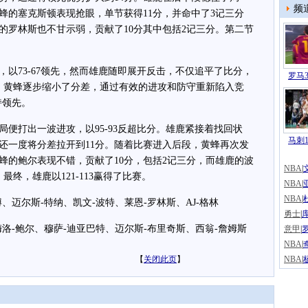
频
蜂的塞克斯顿表现抢眼，单节获得11分，并命中了3记三分
的罗林斯也不甘示弱，贡献了10分其中包括2记三分。第二节
73-67领先，然而雄鹿随即展开反击，不仅追平了比分，
罗马3
，黄蜂逐步缩小了分差，通过有效的进攻和防守重新陷入竞
持领先。
打出一波进攻，以95-93反超比分。雄鹿紧接着找回状
马刺1
还一度将分差拉开到11分。随着比赛进入后段，黄蜂再次发
蜂的鲍尔表现不错，贡献了10分，包括2记三分，而雄鹿的波
NBA
|
最终，雄鹿以121-113赢得了比赛。
NBA
|
NBA
|
尔斯-特纳、凯文-波特、莱恩-罗林斯、AJ-格林
勇士
|
库
-鲍尔、穆萨-迪亚巴特、迈尔斯-布里奇斯、西翁-詹姆斯
意甲
|
NBA
|
【
关闭此页
】
NBA
|