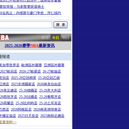
维尔已不在多特计划当中，或将在冬窗被
A赛前简报：马刺誓要斩落骑士
转会风云：内维斯引豪门争抢，拜仁续约
昨日
今日
明日
2025-2026赛季
NBA
最新资讯
题报道
26美加墨世界盃
歐洲區外圍賽
亞洲區外圍賽
6-2027歐冠盃
2026-27歐霸盃
26-27歐協盃
5世冠盃
2025-26亞冠精英
25-26亞冠乙级
7亞洲盃
2025非洲國家盃
2026南美自由盃
5-26英足總盃
25-26德國盃
25-26意大利盃
5-26西班牙盃
25-26法國盃
25-26葡萄牙盃
5-26荷蘭盃
25-26比利時盃
25-26土耳其盃
6巴西盃
2026阿根廷盃
2026南美洲球會盃
6中國足協盃
2025日天皇盃
2025南韓足總盃
盃赛资料>>