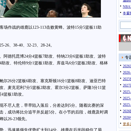
迪朗
NB
冬窗
场作战的雄鹿以123-113击败黄蜂。波特15分5篮板11助
38-40、32-23、28-24。
阿德托昆博24分4篮板7助攻、特纳23分6篮板1助攻、波特
专
篮板4助攻、特伦特9分1篮板1助攻、库兹马6分5篮板2助攻、格林
20
202
202
尔26分2篮板6助攻、塞克斯顿16分1篮板8助攻、迪亚巴特
202
助攻、麦克尼利7分5篮板2助攻、霍尔3分2篮板、萨隆3分11篮
202
斯4篮板1助攻。
202
202
不尽人意，早早陷入落后，分差达到5分。随着比赛的深
202
击，成功将比分追平并反超5分。在小节的后段，雄鹿及时调
202
以26-23领先。
更多
，迅速将领先优势扩大到14分。雄鹿在后半段稳住了局