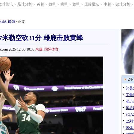
篮球资讯
-
足球分析
-
英超
-
西甲
-
意甲
-
德甲
-
国际足坛
-
中超
-
篮球分析
-
NBA-诸强
> 正文
+7米勒空砍31分 雄鹿击败黄蜂
.com 2025-12-30 10:33
来源: 国际体育
2
郭昊
字母
亚历
英超
巴列
米体