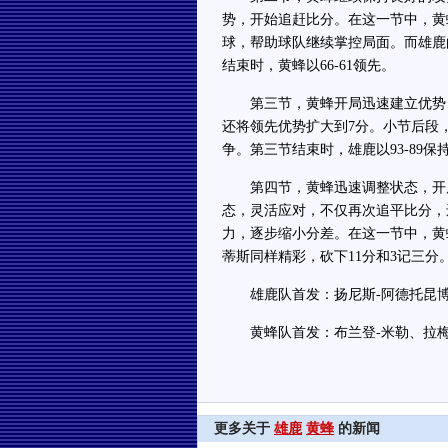
势，开始追赶比分。在这一节中，黄
球，帮助球队继续掌控局面。而雄鹿
结束时，黄蜂以66-61领先。
第三节，黄蜂开局迅速建立优势，以
还将领先优势扩大到7分。小节后段
争。第三节结束时，雄鹿以93-89保
第四节，黄蜂迅速调整状态，开局便
态，灵活应对，不仅再次追平比分，
力，逐步缩小分差。在这一节中，黄
蒂斯同样精彩，砍下11分和3记三分。
雄鹿队首发：扬尼斯-阿德托昆博、迈
黄蜂队首发：布兰登-米勒、拉梅洛
更多关于
雄鹿
黄蜂
的新闻