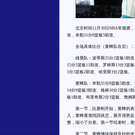
北京时间12月30日NBA常规赛，客
攻，米勒31分8篮板5助攻。
全场具体比分（黄蜂队在后）：25-26、
雄鹿队：波蒂斯25分2篮板1助攻、
15分5篮板11助攻、罗林斯13分3
5分3篮板2助攻、哈里斯3分2篮板。
黄蜂队：米勒31分8篮板5助攻、鲍
14分9篮板3助攻、格林10分2篮板1
板1助攻、布里奇斯2分3篮板、詹姆
第一节，比赛刚开始，黄蜂的表现
入，黄蜂逐渐找回状态，展开强势反
整，缩小了分差。第一节结束时，黄蜂
第二节，黄蜂继续保持良好的攻势