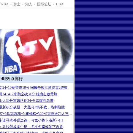
NBA
-
勇士
-
湖人
-
国际篮坛
-
CBA
4小时热点排行
文24+10黄荣奇19分 同曦击败江苏结束2连败
哥24+4+7米勒空砍31分 雄鹿击败黄蜂
山大39分霍姆格伦24+9 雷霆胜老鹰
最新积分战报：大黑马3场不败，热刺险胜
SGA27+5马克西28+5 霍姆格伦29+9雷霆送76人三连败
卡诺寻求补强边锋，马竞小将卡洛斯-马丁
：寻找低成本中场，尤文冬窗或签下吉多