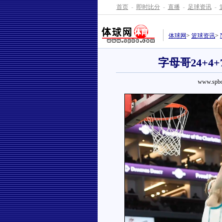
首页
-
即时比分
-
直播
-
足球资讯
-
体球网
>
篮球资讯
>
字母哥24+4
www.spbo