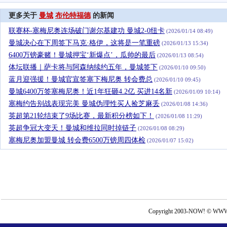
更多关于
曼城
布伦特福德
的新闻
联赛杯-塞梅尼奥连场破门谢尔基建功 曼城2-0纽卡
(2026/01/14 08:49)
曼城决心在下周签下马克·格伊，这将是一笔重磅
(2026/01/13 15:34)
6400万镑豪赌！曼城押宝‘新爆点’，瓜帅的最后
(2026/01/13 08:54)
体坛联播｜萨卡将与阿森纳续约五年，曼城签下
(2026/01/10 09:50)
蓝月迎强援！曼城官宣签塞下梅尼奥 转会费总
(2026/01/10 09:45)
曼城6400万签塞梅尼奥！近1年狂砸4.2亿 买进14名新
(2026/01/09 10:14)
塞梅约告别战表现完美 曼城伪理性买人捡芝麻丢
(2026/01/08 14:36)
英超第21轮结束了9场比赛，最新积分榜如下！
(2026/01/08 11:29)
英超争冠大变天！曼城和维拉同时掉链子
(2026/01/08 08:29)
塞梅尼奥加盟曼城 转会费6500万镑周四体检
(2026/01/07 15:02)
Copyright 2003-NOW! © WWW