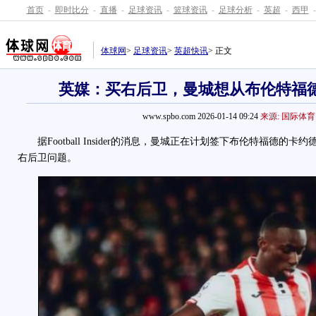
首页
-
即时比分
-
直播
-
足球资讯
-
篮球资讯
-
足球分析
-
英超
-
西甲
-
体球网
>
足球资讯
>
英超快讯
> 正文
英媒：买右后卫，曼城想从布伦特福
www.spbo.com 2026-01-14 09:24
来源: 国际体育
据Football Insider的消息，曼城正在计划签下布伦特福德的
右后卫问题。