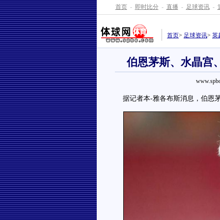
首页
-
即时比分
-
直播
-
足球资讯
-
首页
>
足球资讯
>
英
伯恩茅斯、水晶宫、
www.spbo
据记者本-雅各布斯消息，伯恩茅斯