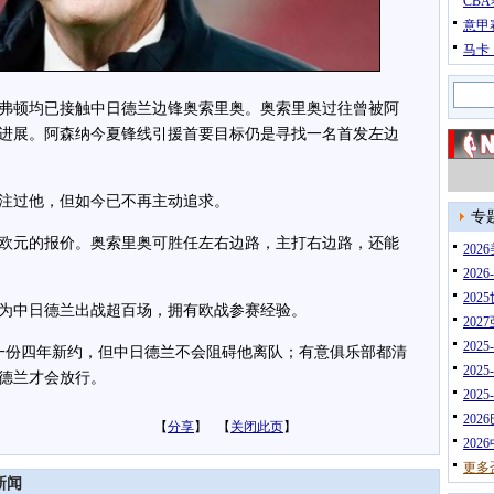
CB
意甲
马卡
顿均已接触中日德兰边锋奥索里奥。奥索里奥过往曾被阿
进展。阿森纳今夏锋线引援首要目标仍是寻找一名首发左边
过他，但如今已不再主动追求。
专
欧元的报价。奥索里奥可胜任左右边路，主打右边路，还能
20
202
202
为中日德兰出战超百场，拥有欧战参赛经验。
202
202
份四年新约，但中日德兰不会阻碍他离队；有意俱乐部都清
202
日德兰才会放行。
202
202
【
分享
】 【
关闭此页
】
202
更多
新闻