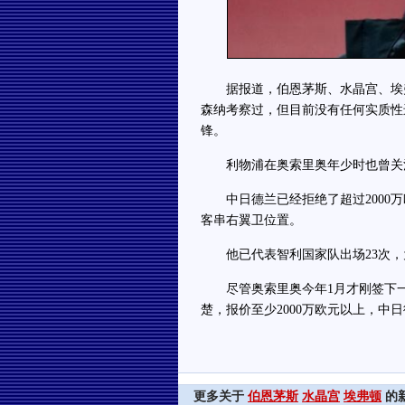
据报道，伯恩茅斯、水晶宫、埃弗
森纳考察过，但目前没有任何实质性
锋。
利物浦在奥索里奥年少时也曾关注
中日德兰已经拒绝了超过2000万
客串右翼卫位置。
他已代表智利国家队出场23次，
尽管奥索里奥今年1月才刚签下一
楚，报价至少2000万欧元以上，中
更多关于
伯恩茅斯
水晶宫
埃弗顿
的