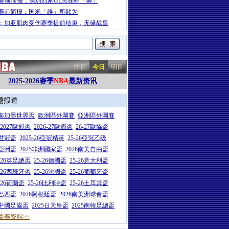
A赛前简报：深圳烈豹G1志在醒「狮」
赛前简报：国米「维」所欲为
：加亚肌肉受伤赛季提前结束，无缘战皇
昨日
今日
明日
2025-2026赛季
NBA
最新资讯
题报道
26美加墨世界盃
歐洲區外圍賽
亞洲區外圍賽
6-2027歐冠盃
2026-27歐霸盃
26-27歐協盃
5世冠盃
2025-26亞冠精英
25-26亞冠乙级
7亞洲盃
2025非洲國家盃
2026南美自由盃
5-26英足總盃
25-26德國盃
25-26意大利盃
5-26西班牙盃
25-26法國盃
25-26葡萄牙盃
5-26荷蘭盃
25-26比利時盃
25-26土耳其盃
6巴西盃
2026阿根廷盃
2026南美洲球會盃
6中國足協盃
2025日天皇盃
2025南韓足總盃
盃赛资料>>