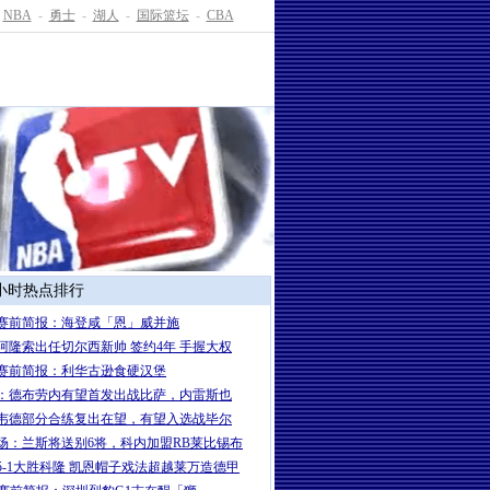
NBA
-
勇士
-
湖人
-
国际篮坛
-
CBA
4小时热点排行
赛前简报：海登咸「恩」威并施
岁阿隆索出任切尔西新帅 签约4年 手握大权
赛前简报：利华古逊食硬汉堡
：德布劳内有望首发出战比萨，内雷斯也
韦德部分合练复出在望，有望入选战毕尔
场：兰斯将送别6将，科内加盟RB莱比锡布
5-1大胜科隆 凯恩帽子戏法超越莱万造德甲