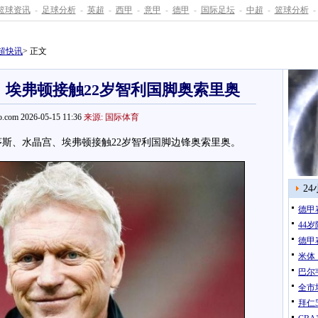
篮球资讯
-
足球分析
-
英超
-
西甲
-
意甲
-
德甲
-
国际足坛
-
中超
-
篮球分析
-
超快讯
> 正文
埃弗顿接触22岁智利国脚奥索里奥
.com 2026-05-15 11:36
来源: 国际体育
、水晶宫、埃弗顿接触22岁智利国脚边锋奥索里奥。
2
德甲
44
德甲
米体
巴尔
全市
拜仁