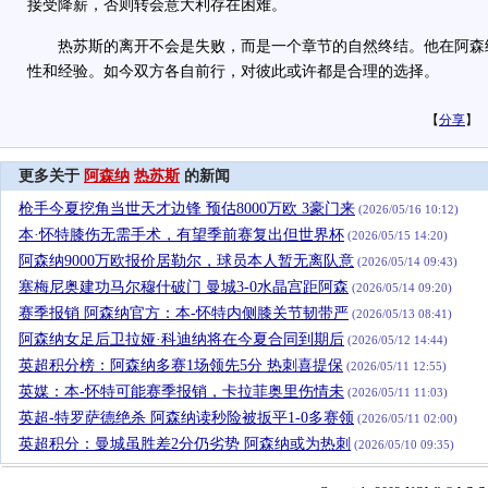
接受降薪，否则转会意大利存在困难。
热苏斯的离开不会是失败，而是一个章节的自然终结。他在阿森
性和经验。如今双方各自前行，对彼此或许都是合理的选择。
【
分享
】
更多关于
阿森纳
热苏斯
的新闻
枪手今夏挖角当世天才边锋 预估8000万欧 3豪门来
(2026/05/16 10:12)
本·怀特膝伤无需手术，有望季前赛复出但世界杯
(2026/05/15 14:20)
阿森纳9000万欧报价居勒尔，球员本人暂无离队意
(2026/05/14 09:43)
塞梅尼奥建功马尔穆什破门 曼城3-0水晶宫距阿森
(2026/05/14 09:20)
赛季报销 阿森纳官方：本-怀特内侧膝关节韧带严
(2026/05/13 08:41)
阿森纳女足后卫拉娅·科迪纳将在今夏合同到期后
(2026/05/12 14:44)
英超积分榜：阿森纳多赛1场领先5分 热刺喜提保
(2026/05/11 12:55)
英媒：本-怀特可能赛季报销，卡拉菲奥里伤情未
(2026/05/11 11:03)
英超-特罗萨德绝杀 阿森纳读秒险被扳平1-0多赛领
(2026/05/11 02:00)
英超积分：曼城虽胜差2分仍劣势 阿森纳或为热刺
(2026/05/10 09:35)