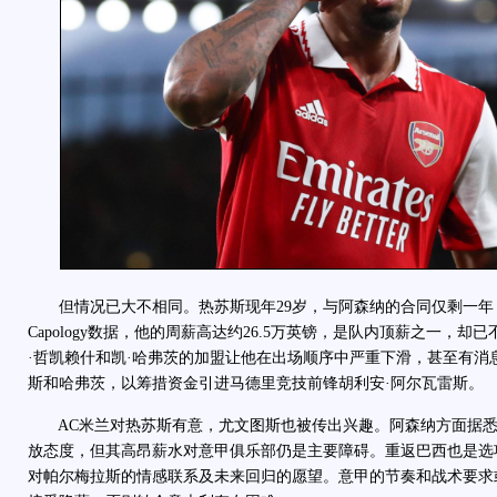
但情况已大不相同。热苏斯现年29岁，与阿森纳的合同仅剩一年
Capology数据，他的周薪高达约26.5万英镑，是队内顶薪之一，
·哲凯赖什和凯·哈弗茨的加盟让他在出场顺序中严重下滑，甚至有消
斯和哈弗茨，以筹措资金引进马德里竞技前锋胡利安·阿尔瓦雷斯。
AC米兰对热苏斯有意，尤文图斯也被传出兴趣。阿森纳方面据悉对
放态度，但其高昂薪水对意甲俱乐部仍是主要障碍。重返巴西也是选
对帕尔梅拉斯的情感联系及未来回归的愿望。意甲的节奏和战术要求