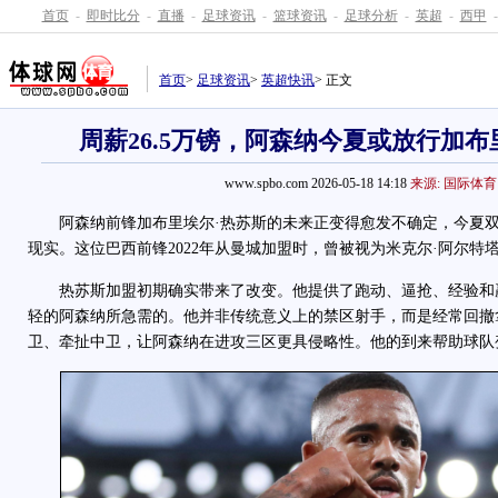
首页
-
即时比分
-
直播
-
足球资讯
-
篮球资讯
-
足球分析
-
英超
-
西甲
-
首页
>
足球资讯
>
英超快讯
> 正文
周薪26.5万镑，阿森纳今夏或放行加布
www.spbo.com 2026-05-18 14:18
来源: 国际体育
阿森纳前锋加布里埃尔·
热苏斯
的未来正变得愈发不确定，今夏
现实。这位巴西前锋2022年从曼城加盟时，曾被视为米克尔·阿尔特
热苏斯加盟初期确实带来了改变。他提供了跑动、逼抢、经验和
轻的阿森纳所急需的。他并非传统意义上的禁区射手，而是经常回撤
卫、牵扯中卫，让阿森纳在进攻三区更具侵略性。他的到来帮助球队