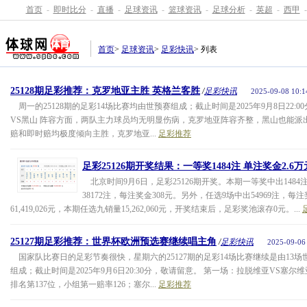
首页
-
即时比分
-
直播
-
足球资讯
-
篮球资讯
-
足球分析
-
英超
-
西甲
-
首页
>
足球资讯
>
足彩快讯
> 列表
25128期足彩推荐：克罗地亚主胜 英格兰客胜
/
足彩快讯
2025-09-08 10:1
周一的25128期的足彩14场比赛均由世预赛组成；截止时间是2025年9月8日22:
VS黑山 阵容方面，两队主力球员均无明显伤病，克罗地亚阵容齐整，黑山也能派
赔和即时赔均极度倾向主胜，克罗地亚...
足彩推荐
足彩25126期开奖结果：一等奖1484注 单注奖金2.6万
北京时间9月6日，足彩25126期开奖。本期一等奖中出1484注
38172注，每注奖金308元。另外，任选9场中出54969注，每
61,419,026元，本期任选九销量15,262,060元，开奖结束后，足彩奖池滚存0元。...
25127期足彩推荐：世界杯欧洲预选赛继续唱主角
/
足彩快讯
2025-09-06
国家队比赛日的足彩节奏很快，星期六的25127期的足彩14场比赛继续是由13
组成；截止时间是2025年9月6日20:30分，敬请留意。 第一场：拉脱维亚VS塞尔维
排名第137位，小组第一赔率126；塞尔...
足彩推荐