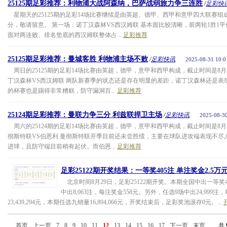
25125期足彩推荐：利物浦大战阿森纳，巴萨战弱旅力争三连胜
/
足彩快
星期天的25125期的足彩14场比赛继续是由英超、德甲、西甲和意甲四大联赛组成；截止
分，敬请留意。 第一场：诺丁汉森林VS西汉姆联 基本面比较清晰，前两轮1胜1
面对两连败、排名垫底的西汉姆联整体占...
足彩推荐
25125期足彩推荐：曼城客胜 利物浦主场不败
/
足彩快讯
2025-08-31 10:0
周日的25125期的足彩14场比赛由英超，德甲，意甲和西甲构成，截止时间是8月31
丁汉森林VS西汉姆联 两队新赛季的状态还是存在明显的差距，诺丁汉森林还是表
的杯赛也是踢得非常糟糕，防守漏洞百...
足彩推荐
25124期足彩推荐：曼联力争三分 利兹联捍卫主场
/
足彩快讯
2025-08-30
周六的25124期的足彩14场比赛由英超，德甲，意甲和西甲构成，截止时间是8月30
彻斯特联VS伯恩利 曼彻斯特联开季目前还未尝胜绩，主要在球队进攻端表现不尽
进球，且防守端目前稍有起伏。而伯恩...
足彩推荐
足彩25122期开奖结果：一等奖405注 单注奖金2.5万
北京时间8月29日，足彩25122期开奖。本期全国中出一等奖40
中出8,063注，每注奖金558元。另外，任选9场中出24,999注
23,439,294元，本期任选九销量16,894,066元，开奖结束后，足彩奖池滚存0元。...
首页
上一页
7
8
9
10
11
12
13
14
15
16
17
下一页
末页
共