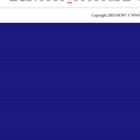
Copyright 2003-NOW! © WWW