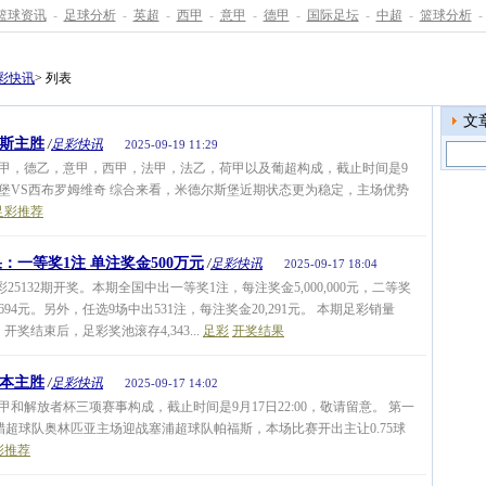
篮球资讯
-
足球分析
-
英超
-
西甲
-
意甲
-
德甲
-
国际足坛
-
中超
-
篮球分析
-
彩快讯
> 列表
文
蒂斯主胜
/
足彩快讯
2025-09-19 11:29
，德甲，德乙，意甲，西甲，法甲，法乙，荷甲以及葡超构成，截止时间是9
德尔斯堡VS西布罗姆维奇 综合来看，米德尔斯堡近期状态更为稳定，主场优势
足彩推荐
果：一等奖1注 单注奖金500万元
/
足彩快讯
2025-09-17 18:04
5132期开奖。本期全国中出一等奖1注，每注奖金5,000,000元，二等奖
,694元。另外，任选9场中出531注，每注奖金20,291元。 本期足彩销量
0元，开奖结束后，足彩奖池滚存4,343...
足彩
开奖结果
斯本主胜
/
足彩快讯
2025-09-17 14:02
甲和解放者杯三项赛事构成，截止时间是9月17日22:00，敬请留意。 第一
腊超球队奥林匹亚主场迎战塞浦超球队帕福斯，本场比赛开出主让0.75球
彩推荐