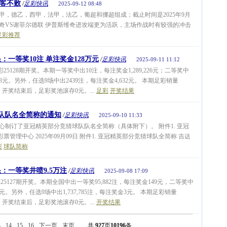
作客不败
/
足彩快讯
2025-09-12 08:48
德甲，德乙，西甲，法甲，法乙，葡超和挪超组成；截止时间是2025年9月
普斯维奇VS谢菲尔德联 伊普斯维奇进攻端更为活跃，主场作战时有较强的冲击
足彩推荐
果：一等奖10注 单注奖金128万元
/
足彩快讯
2025-09-11 11:12
5128期开奖。本期一等奖中出10注，每注奖金1,289,226元；二等奖中
333元。另外，任选9场中出2439注，每注奖金4,632元。 本期足彩销量
12元，开奖结束后，足彩奖池滚存0元。...
足彩
开奖结果
队队名全简称的通知
/
足彩快讯
2025-09-10 11:33
制订了亚冠精英部分竞猜球队队名全简称（具体附下）。 附件1. 亚冠
理中心 2025年09月09日 附件1. 亚冠精英部分竞猜球队全简称 吉达
彩
球队简称
果：一等奖井喷9.5万注
/
足彩快讯
2025-09-08 17:09
5127期开奖。本期全国中出一等奖95,882注，每注奖金149元，二等奖中
金8元。另外，任选9场中出1,737,785注，每注奖金3元。 本期足彩销量
44元，开奖结束后，足彩奖池滚存0元。...
开奖结果
3
14
15
16
下一页
末页
共
927
页
10196
条