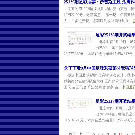
25129期足彩推荐：伊普斯主胜 法鹰
周五的25129期的足彩14场比赛由英冠，
12日22:00分，敬请留意。 第一场：伊
力，且多点开花。谢菲联则攻防两端均显...
足彩25128期开奖结
北京时间9月10日，足彩2
出259注，每注奖金21,
28,777,368元，本期任选九销量17,654,6
关于下发9月中国足球彩票部分竞猜球
根据中国足球彩票9月竞猜场次安排，我中心
精英部分竞猜球队全简称 国家体育总局体育彩票管
国民 吉国民 鲁萨法警察 鲁警察 吉...
中国足
足彩25127期开奖结
北京时间9月8日，足彩2
出702,404注，每注奖
31,916,606元，本期任选九销量10,256,2
首页
上一页
6
7
8
9
10
11
12
1