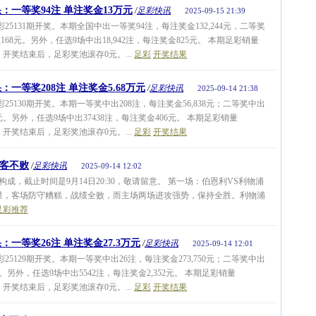
果：一等奖94注 单注奖金13万元
/
足彩快讯
2025-09-15 21:39
25131期开奖。本期全国中出一等奖94注，每注奖金132,244元，二等奖
2,168元。另外，任选9场中出18,942注，每注奖金825元。 本期足彩销量
72元，开奖结束后，足彩奖池滚存0元。...
足彩
开奖结果
：一等奖208注 单注奖金5.68万元
/
足彩快讯
2025-09-14 21:38
25130期开奖。本期一等奖中出208注，每注奖金56,838元；二等奖中出
28元。另外，任选9场中出37438注，每注奖金406元。 本期足彩销量
90元，开奖结束后，足彩奖池滚存0元。...
足彩
开奖结果
作客不败
/
足彩快讯
2025-09-14 12:02
构成，截止时间是9月14日20:30，敬请留意。 第一场：伯恩利VS利物浦
显，客场防守糟糕，战绩全败，而主场两场进攻强势，保持全胜。利物浦
足彩推荐
果：一等奖26注 单注奖金27.3万元
/
足彩快讯
2025-09-14 12:01
25129期开奖。本期一等奖中出26注，每注奖金273,750元；二等奖中出
4元。另外，任选9场中出5542注，每注奖金2,352元。 本期足彩销量
14元，开奖结束后，足彩奖池滚存0元。...
足彩
开奖结果