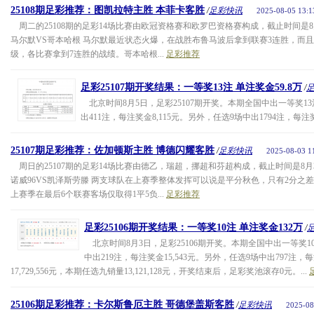
25108期足彩推荐：图凯拉特主胜 本菲卡客胜
/
足彩快讯
2025-08-05 13:1
周二的25108期的足彩14场比赛由欧冠资格赛和欧罗巴资格赛构成，截止时间是8月5
马尔默VS哥本哈根 马尔默最近状态火爆，在战胜布鲁马波后拿到联赛3连胜，而
级，各比赛拿到7连胜的战绩。哥本哈根...
足彩推荐
足彩25107期开奖结果：一等奖13注 单注奖金59.8万
/
北京时间8月5日，足彩25107期开奖。本期全国中出一等奖13注
出411注，每注奖金8,115元。另外，任选9场中出1794注，每注奖金4
25107期足彩推荐：佐加顿斯主胜 博德闪耀客胜
/
足彩快讯
2025-08-03 1
周日的25107期的足彩14场比赛由德乙，瑞超，挪超和芬超构成，截止时间是8月3日
诺威96VS凯泽斯劳滕 两支球队在上赛季整体发挥可以说是平分秋色，只有2分之
上赛季在最后6个联赛客场仅取得1平5负...
足彩推荐
足彩25106期开奖结果：一等奖10注 单注奖金132万
/
北京时间8月3日，足彩25106期开奖。本期全国中出一等奖10注
中出219注，每注奖金15,543元。另外，任选9场中出797注，每
17,729,556元，本期任选九销量13,121,128元，开奖结束后，足彩奖池滚存0元。...
25106期足彩推荐：卡尔斯鲁厄主胜 哥德堡盖斯客胜
/
足彩快讯
2025-08