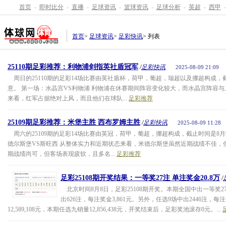
首页
-
即时比分
-
直播
-
足球资讯
-
篮球资讯
-
足球分析
-
英超
-
西甲
-
首页
>
足球资讯
>
足彩快讯
> 列表
25110期足彩推荐：利物浦剑指英社盾冠军
/
足彩快讯
2025-08-09 21:09
周日的25110期的足彩14场比赛由英社盾杯，荷甲，葡超，瑞超以及挪超构成，截止
意。 第一场：水晶宫VS利物浦 利物浦在休赛期间阵容变化较大，而水晶宫阵容
来看，红军占据绝对上风，而且他们在球队...
足彩推荐
25109期足彩推荐：米堡主胜 西布罗姆主胜
/
足彩快讯
2025-08-09 11:28
周六的25109期的足彩14场比赛由英冠，荷甲，葡超，挪超构成，截止时间是8月9日
德尔斯堡VS斯旺西 从整体实力和近期状态来看，米德尔斯堡虽然近期战绩不佳，
期战绩尚可，但客场表现疲软，且多名...
足彩推荐
足彩25108期开奖结果：一等奖27注 单注奖金20.8万
/
北京时间8月8日，足彩25108期开奖。本期全国中出一等奖27
出626注，每注奖金3,861元。另外，任选9场中出2446注，每注
12,589,108元，本期任选九销量12,856,438元，开奖结束后，足彩奖池滚存0元。...