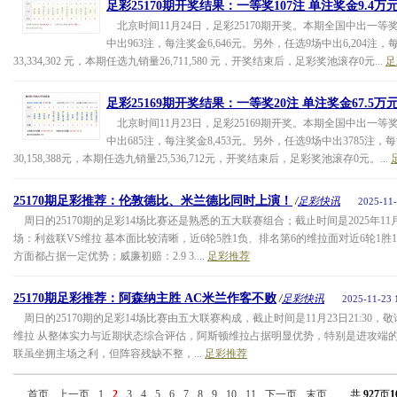
足彩25170期开奖结果：一等奖107注 单注奖金9.4万
北京时间11月24日，足彩25170期开奖。本期全国中出一等奖2
中出963注，每注奖金6,646元。另外，任选9场中出6,204注，
33,334,302 元，本期任选九销量26,711,580 元，开奖结束后，足彩奖池滚存0元...
足
足彩25169期开奖结果：一等奖20注 单注奖金67.5万
北京时间11月23日，足彩25169期开奖。本期全国中出一等奖2
中出685注，每注奖金8,453元。另外，任选9场中出3785注，每
30,158,388元，本期任选九销量25,536,712元，开奖结束后，足彩奖池滚存0元。...
25170期足彩推荐：伦敦德比、米兰德比同时上演！
/
足彩快讯
2025-11-
周日的25170期的足彩14场比赛还是熟悉的五大联赛组合；截止时间是2025年11月
场：利兹联VS维拉 基本面比较清晰，近6轮5胜1负、排名第6的维拉面对近6轮1胜
方面都占据一定优势；威廉初赔：2.9 3....
足彩推荐
25170期足彩推荐：阿森纳主胜 AC米兰作客不败
/
足彩快讯
2025-11-23 
周日的25170期的足彩14场比赛由五大联赛构成，截止时间是11月23日21:30，
维拉 从整体实力与近期状态综合评估，阿斯顿维拉占据明显优势，特别是进攻端
联虽坐拥主场之利，但阵容残缺不整，...
足彩推荐
首页
上一页
1
2
3
4
5
6
7
8
9
10
11
下一页
末页
共
927
页
1