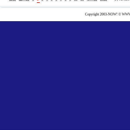
Copyright 2003-NOW! © WWW