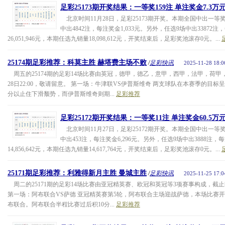
足彩25173期开奖结果：一等奖159注 单注奖金7.3万
北京时间11月28日，足彩25173期开奖。本期全国中出一等奖1
中出4842注，每注奖金1,033元。另外，任选9场中出33872注
26,051,946元，本期任选九销量18,098,612元，开奖结束后，足彩奖池滚存0元。...
25174期足彩推荐：科莫主胜 赫塔费主场不败
/
足彩快讯
2025-11-28 18:0
周五的25174期的足彩14场比赛由英冠，德甲，德乙，意甲，西甲，法甲，荷甲
28日22:00，敬请留意。 第一场：牛津联VS伊普斯维奇 两支球队在本赛季的目
分以止住下滑颓势，而伊普斯维奇则期...
足彩推荐
足彩25172期开奖结果：一等奖11注 单注奖金60.5万
北京时间11月27日，足彩25172期开奖。本期全国中出一等奖1
中出453注，每注奖金6,296元。另外，任选9场中出3888注，每
14,856,642元，本期任选九销量14,617,764元，开奖结束后，足彩奖池滚存0元。...
25171期足彩推荐：利雅得新月主胜 曼城主胜
/
足彩快讯
2025-11-25 17:0
周二的25171期的足彩14场比赛由亚冠精英赛、欧冠和英冠等3项赛事构成，截止时间
第一场：阿布联合VS萨德 亚冠精英赛第5轮，阿布联合主场迎战萨德，本场比赛开
布联合。阿布联合半程比赛过后积10分...
足彩推荐