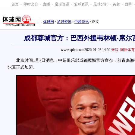
首页
-
即时比分
-
直播
-
足球资讯
-
篮球资讯
-
足球分析
-
英超
-
西甲
-
体球网
>
足球资讯
>
中超快讯
> 正文
成都蓉城官方：巴西外援韦林顿·席尔
www.spbo.com 2026-01-07 14:59
来源: 国际体育
北京时间1月7日消息，中超俱乐部成都蓉城官方宣布，前青岛海
尔瓦正式加盟。