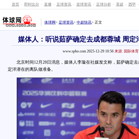
首页
-
即时比分
-
直播
-
足球资讯
-
篮球资讯
-
足球分析
-
英超
-
西甲
-
体球网
>
足球资讯
>
中超快讯
> 正文
媒体人：听说茹萨确定去成都蓉城 周定
www.spbo.com 2025-12-29 10:56
来源: 国际体育
北京时间12月28日消息，媒体人李璇在社媒发文称，茹萨确定去
定洋潜在的离队做准备。