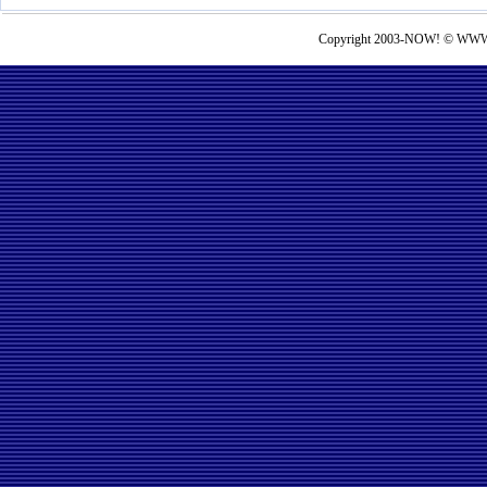
Copyright 2003-NOW! © WWW