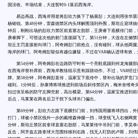
国没收。半场结束，大连暂时0-1落后西海岸。
易边再战，西海岸用老将彭欣力换下了杨展彭；大连则用张华晨
杨铭锐。第48分钟，雷森德禁区内头球解围顶到外围，斯坦丘迎球抽
钟后，刚刚出场的彭欣力禁区前直塞左肋部，王庚睿下底横传门前，
庚睿脚下，可惜这次他的射门直接踢飞了。第51分钟，大连在左侧
坦丘主罚直接射向球门，阿奇姆彭门前抢点，没有碰到，球从他两腿
海岸的球门。阿奇姆彭疑似有越位嫌疑，不过在VAR确认进球有效，
第54分钟，阿奇姆彭在边路防守时有一个亮鞋底踢到何龙海腿部
在西海岸替补席前，西海岸教练组示意有踩踏动作。不过，VAR经过
牌。第58分钟，阿奇姆彭直传，温家宝下底传中，替补出场的罗竞
碰到。1分钟后，孙康博将球推进到前场后斜传禁区内，梅米舍维奇
扣过张呈栋的防守左脚兜射，高出横梁。第64分钟，温家宝推进到
后点，马莱莱在两名后卫干扰下头球吊门偏出。
第69分钟，彭欣力左路下底横扫门前，刘伟国用腿将球挡出，外
打门，球被小禁区线外一步的戴维森伸腿一挡，球变线飞入右侧网窝，西
分钟，斯坦丘禁区前拿球直塞右肋部，马莱莱传中吊到门前，李昊单
反击，阿齐兹左路拿球大范围转移到右路，找无人盯防的卢斯，刘伟