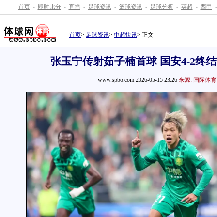
首页
-
即时比分
-
直播
-
足球资讯
-
篮球资讯
-
足球分析
-
英超
-
西甲
-
首页
>
足球资讯
>
中超快讯
> 正文
张玉宁传射茹子楠首球 国安4-2终
www.spbo.com 2026-05-15 23:26
来源: 国际体育