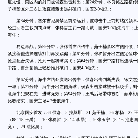
度太慢，禁区内的射门被侯森出击封出；第24分钟，林良铭左路横
子楠禁区外二次进攻直接轰出远射破门，国安2-0领先；
第34分钟，塞尔吉尼奥禁区前沿远射，皮球击中上前封堵的颜卓彬
经过回看主裁判罚点球，张稀哲主罚一蹴而就，国安3-0领先海牛；上
海牛；
易边再战，第59分钟，张稀哲左路传中，茹子楠禁区右侧回做，
紧接着他选择连续打门再次踢偏；第61分钟，张稀哲开出左侧定位
抢点配合失误，抢到一起将球踢飞；第64分钟，国安中路打出连续
中路，曹永竞插上轻松推射破门，国安4-0领先；
第67分钟，海牛左路45度送出传中，侯森出击判断失误，宋文杰头
一城；第71分钟，海牛开出左侧角球，侯森出击接球被干扰脱手，
意海牛犯规在先，进球无效；第94分钟，王禹后场带球被断，颜卓
比赛结束，国安主场4-2击败海牛。
北京国安首发：34-侯森、5-拉莫斯、21-茹子楠、26-柏杨、27-
（88’ 18-王禹）、10-张稀哲（82’ 4-李磊）、9-张玉宁（82’ 6-池忠国
竞）、29-法比奥；