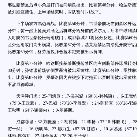
韦世豪禁区后点小角度打门被闫炳良挡出。比赛第48分钟，哈达斯
被刘殿座接住。上半场结束时，两队暂时1-1战平。
下半场双方易边再战。比赛第50分钟，韦世豪前场左侧禁区外远射
分钟，贺一然上抢吴兴涵之后将球分给身前的席尔瓦，后者带球到禁
人盯防的韦世豪轻松端射破门，成都蓉城2-1将比分反超。比赛第60
区外远射攻门高出横梁。比赛第67分钟，基莱斯禁区前沿晃开防守
比赛第69分钟，格劳拉拽拜合拉木犯规被出示黄牌。
比赛第77分钟，哈达斯接基莱斯挑传禁区内右侧胸部停球后转身
80分钟，孙铭谦前场铲倒罗慕洛被出示黄牌。比赛第85分钟，季胜
出。比赛第87分钟，罗慕洛因为在被换下时拖延比赛时间被出示黄牌。
不敌成都蓉城。
天津津门虎：25-闫炳良；17-吴兴涵（60’31-孙铭谦）、6-王献钧
（79’3-王政豪）、27-巴顿（79’20-季胜攀）；24-陈哲宣（60’28-郭
王秋明（64’7-谢蒂内）；9-基莱斯。
成都蓉城：32-刘殿座；2-胡荷韬、22-李扬（32’18-韩鹏飞）、28-
贺一然）；16-杨明洋、23-廖力生（87’39-甘超）、10-罗慕洛（87’1
林顿-席尔瓦、27-拜合拉木（78’20-王子铭）。