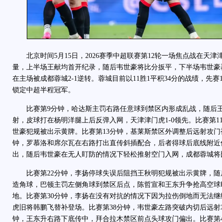
北京时间5月15日，2026赛季中超联赛第12轮一场焦点战在天
量，上半场王献均首开纪录，随后韦世豪将比分扳平，下半场韦世豪
在主场被成都蓉城2-1逆转。蓉城目前以11胜1平积34分的战绩，先赛
锁定中超半程冠军。
比赛第9分钟，哈达斯主罚右路任意球到禁区内形成乱战，随后王
射，皮球打在杨明洋腿上后反弹入网，天津津门虎1-0领先。比赛第1
世豪犯规被出示黄牌。比赛第13分钟，基莱斯禁区外调整后远射攻门
钟，罗慕洛和席尔瓦在右路打出直传斜插配合，后者得球后底线附近
出，随后韦世豪在无人盯防的情况下轻松推射空门入网，成都蓉城将比
比赛第22分钟，李扬停球失误后阻挡王秋明犯规被出示黄牌，随
造角球，巴顿主罚左侧角球到禁区后点，陈哲宣和王东升争抢高空球
地。比赛第30分钟，李扬在没有对抗的情况下因为拉伤倒地而无法
虎旧将韩鹏飞替补登场。比赛第38分钟，韦世豪左路突破内切后远射
钟，王东升右路下底传中，拜合拉木禁区前点头球攻门偏出。比赛第