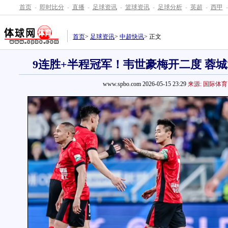
首页
-
即时比分
-
直播
-
足球资讯
-
篮球资讯
-
足球分析
-
英超
-
西甲
-
首页
>
足球资讯
>
中超快讯
> 正文
9连胜+半程冠军！韦世豪梅开二度 蓉城
www.spbo.com 2026-05-15 23:29
来源: 国际体育