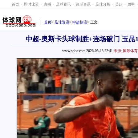
首页
-
即时比分
-
直播
-
足球资讯
-
篮球资讯
-
足球分析
-
英超
-
西甲
-
首页
>
足球资讯
>
中超快讯
> 正文
中超-奥斯卡头球制胜+连场破门 玉昆1
www.spbo.com 2026-05-16 22:41
来源: 国际体育