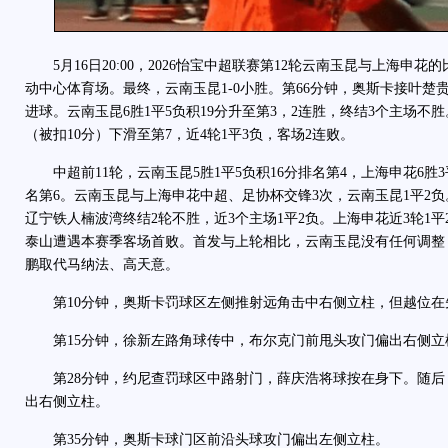
5月16日20:00，2026怡宝中超联赛第12轮云南玉昆与上海申
动中心体育场。最终，云南玉昆1-0小胜。第66分钟，奥斯卡接叶楚
进球。云南玉昆6胜1平5负积19分升至第3，2连胜，终结3个主场不胜
（被扣10分）下滑至第7，近4轮1平3负，客场2连败。
中超前11轮，云南玉昆5胜1平5负积16分排名第4，上海申花6胜3平
名第6。云南玉昆与上海申花中超、足协杯交锋3次，云南玉昆1平2负
辽宁铁人楠波湾终结2轮不胜，近3个主场1平2负。上海申花近3轮1平
泰山遭遇本赛季客场首败。首发与上轮相比，云南玉昆没有任何调整
鹏取代马纳法、高天意。
第10分钟，奥斯卡罚球区左侧推射远角击中右侧立柱，但越位在
第15分钟，徐新左路角球传中，布尔克门前甩头攻门偏出右侧立
第28分钟，约尼查罚球区中路射门，薛庆浩将球按在身下。随后
出右侧立柱。
第35分钟，奥斯卡球门区前沿头球攻门偏出左侧立柱。