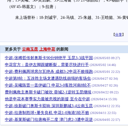
翔；15-吴曦、38-吴启鹏、33-汪海健（55’21-徐皓阳）；43-杨皓宇（8
（69’45-韩嘉文）；9-拉唐；
未上场替补：18-刘诚宇、24-马镇、25-朱越、31-王晗懿、36-黄
【
分享
】
更多关于
云南玉昆
上海申花
的新闻
中超-张稀哲传射奥斯卡90分钟绝平 玉昆3-3战平国
(2026/05/03 09:27)
申花官方：盖伊左脚跟腱断裂，需要尽快进行手
(2026/05/02 14:46)
中超-费利佩两球席尔瓦绝杀 成都3-2申花不败领跑
(2026/05/01 22:22)
中超第8轮：五连胜主场龙遭遇防线崩塌的客场虫
(2026/04/27 02:34)
中超-吴曦陈晋一盖伊破门 申花3-0客胜河南8轮不
(2026/04/27 02:26)
费利佩救主奥斯卡破门被吹 蓉城2-1逆转玉昆继续
(2026/04/22 09:22)
他是申花本赛季实力最被忽视的新援,至今在中超
(2026/04/14 15:59)
中超-徐新破门奥斯卡双响 深圳新鹏城3-4云南玉昆
(2026/04/12 22:35)
中超-拉唐制胜球+屡失良机 申花1-0海港5轮不败
(2026/04/11 22:55)
中超-基莱斯破门拉唐梅开二度 津门虎2-3遭申花逆
(2026/04/05 22:57)