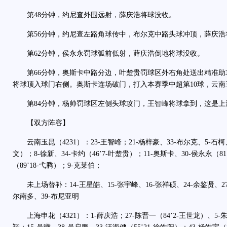
第48分钟，约尼查外围远射，薛庆浩将球没收。
第56分钟，约尼查左路角球传中，布尔克中路头球冲顶，薛庆浩
第62分钟，侯永永罚球弧前低射，薛庆浩倒地将球没收。
第66分钟，奥斯卡中路分边，叶楚贵罚球区外右角处送出精准助
将球顶入球门右侧。奥斯卡连场破门，打入本赛季中超第10球，云南玉
第84分钟，杨帅罚球区左侧头球攻门，王智峰将球拿到，这是上
【双方阵容】
云南玉昆（4231）：23-王智峰；21-杨梓豪、33-布尔克、5-石柯、1
文）；8-徐新、34-卡约（46’7-叶楚贵）；11-奥斯卡、30-侯永永（81
（89’18-弋腾）；9-克莱伯；
未上场替补：14-王星皓、15-张宇峰、16-张祥硕、24-余鉴贤、27
尔南多、39-布尼亚明
上海申花（4321）：1-薛庆浩；27-陈晋一（84’2-王世龙）、5-朱