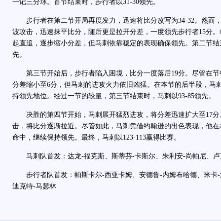
一记三分球。首节结束时，步行者以31-30领先。
步行者在第二节开局再度发力，迅速将比分改写为34-32。然而
波攻击，迅速抹平比分，随后更是拉开分差，一度领先步行者15分
起直追，逐步缩小分差，但马刺依靠稳定的表现确保领先。第二节结束时
先。
第三节开始后，步行者陷入困境，比分一度落后19分。尽管在节
分差缩小至6分，但马刺的进攻火力依旧凶猛。在本节的后半段，马
持领先地位。经过一节的较量，第三节结束时，马刺以93-85领先。
决胜的第四节开始，马刺展开猛烈进攻，将分差迅速扩大至17分
击，将比分逐渐拉近。尽管如此，马刺凭借约翰逊的出色表现，他在
命中，继续保持领先。最终，马刺以123-113赢得比赛。
马刺队首发：达龙-福克斯、斯蒂芬-卡斯尔、朱利安-尚帕尼、卢克
步行者队首发：帕斯卡尔-西亚卡姆、安德鲁-内姆布哈德、米卡-
迪克特-马瑟林