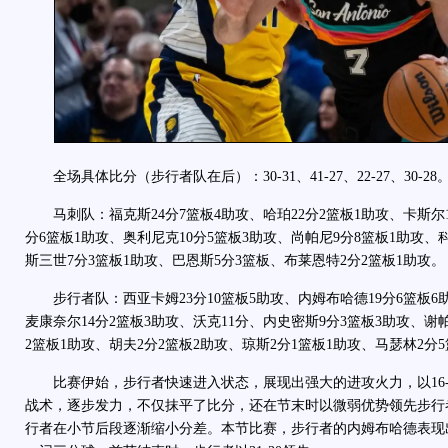
全场具体比分（步行者队在后）：30-31、41-27、22-27、30-28
马刺队：福克斯24分7篮板4助攻、哈珀22分2篮板1助攻、卡斯尔1
分6篮板1助攻、奥利尼克10分5篮板3助攻、尚帕尼9分8篮板1助攻、
斯三世7分3篮板1助攻、巴恩斯5分3篮板、布莱恩特2分2篮板1助攻。
步行者队：西亚卡姆23分10篮板5助攻、内姆布哈德19分6篮板6助
麦康奈尔14分2篮板3助攻、沃克11分、内史密斯9分3篮板3助攻、谢
2篮板1助攻、胡夫2分2篮板2助攻、琼斯2分1篮板1助攻、马瑟林2分
比赛伊始，步行者快速进入状态，展现出强大的进攻火力，以16-
战术，逐步发力，不仅抹平了比分，还在节末时以微弱优势领先步行
行者在小节后段逐渐缩小分差。本节比赛，步行者的内姆布哈德表现