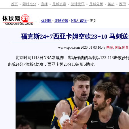
首页
-
即时比分
-
直播
-
足球资讯
-
篮球资讯
-
足球分析
-
英超
-
西甲
-
体球网
>
篮球资讯
>
NBA-诸强
> 正文
福克斯24+7西亚卡姆空砍23+10 马刺
www.spbo.com 2026-01-03 10:43
来源: 国际体育
北京时间1月3日NBA常规赛，客场作战的马刺以123-113击败步
克斯24分7篮板4助攻，西亚卡姆23分10篮板5助攻。