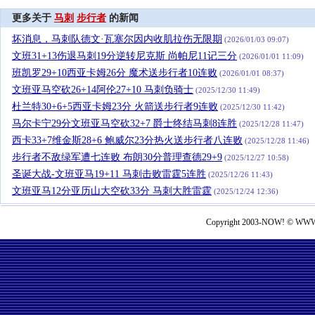
更多关于
马刺
步行者
的新闻
坏消息，马刺队德文·瓦塞尔因内收肌拉伤无限期
(2026/01/03 09:07)
文班31+13伤退马刺19分逆转尼克斯 尚帕尼11记三分
(2026/01/01 11:09)
班凯罗29+10西亚卡姆26分 魔术送步行者10连败
(2026/01/01 08:37)
文班亚马空砍26+14阿伦27+10 马刺负骑士
(2025/12/30 11:49)
杜兰特30+6+5西亚卡姆23分 火箭送步行者9连败
(2025/12/30 11:42)
马尔卡宁29分文班亚马空砍32+7 爵士终结马刺8连胜
(2025/12/28 11:47)
西卡33+7维金斯28+6 鲍威尔23分热火送步行者八连败
(2025/12/28 11:46)
步行者不敌绿军遭七连败 布朗30分普理查德29+9
(2025/12/27 10:58)
圣诞大战-文班亚马19+11 马刺击败雷霆5连胜
(2025/12/26 11:43)
文班亚马12分亚历山大空砍33分 马刺大胜雷霆
(2025/12/24 12:36)
Copyright 2003-NOW! © WWW