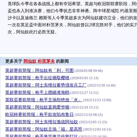
竟球队今季在各条战线上都有夺冠希望。英超与欧冠联联赛阶段，阿
盃也杀入到准决赛，他们今季状态非常神勇。阵中球星域陀.约基里斯
沙卡以及迪格兰.赖斯等人今季英超多次为阿仙奴建功立业，他们的
一次在英足盃中面对朴茨茅夫，阿仙奴曾以2球完胜对手，他们的实
次，阿仙奴此行必胜无疑。
更多关于
阿仙奴
朴茨茅夫
的新闻
英超赛前简报：阿仙奴有「利」可图
(2026/01/08 09:46)
英超赛前简报：枪手出征摘取樱桃
(2026/01/03 11:13)
英超赛前简报：阿士东维拉蓄势强攻兵工厂
(2025/12/30 14:40)
英超赛前简报：枪手上膛瞄准海鸥
(2025/12/27 11:51)
英联盃赛前简报：枪手主场拒绝放「水」
(2025/12/23 15:09)
英超赛前简报：阿仙奴直捣爱华顿
(2025/12/20 15:11)
欧冠杯赛前简报：枪手欲攻陷布鲁日
(2025/12/10 08:25)
英超赛前简报：阿士东维拉激战阿仙奴
(2025/12/05 11:23)
英超赛前简报：阿仙奴主场「福」星高照
(2025/12/03 10:13)
英超赛前简报：枪手将笑傲北伦敦打比
(2025/11/23 10:26)