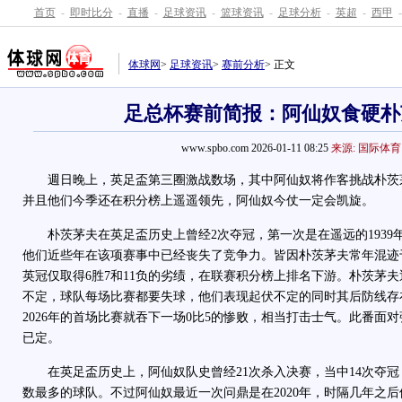
首页
-
即时比分
-
直播
-
足球资讯
-
篮球资讯
-
足球分析
-
英超
-
西甲
-
体球网
>
足球资讯
>
赛前分析
> 正文
足总杯赛前简报：阿仙奴食硬朴
www.spbo.com 2026-01-11 08:25
来源: 国际体育
週日晚上，英足盃第三圈激战数场，其中阿仙奴将作客挑战朴茨
并且他们今季还在积分榜上遥遥领先，阿仙奴今仗一定会凯旋。
朴茨茅夫在英足盃历史上曾经2次夺冠，第一次是在遥远的1939年
他们近些年在该项赛事中已经丧失了竞争力。皆因朴茨茅夫常年混迹
英冠仅取得6胜7和11负的劣绩，在联赛积分榜上排名下游。朴茨茅
不定，球队每场比赛都要失球，他们表现起伏不定的同时其后防线存
2026年的首场比赛就吞下一场0比5的惨败，相当打击士气。此番面
已定。
在英足盃历史上，阿仙奴队史曾经21次杀入决赛，当中14次夺冠
数最多的球队。不过阿仙奴最近一次问鼎是在2020年，时隔几年之