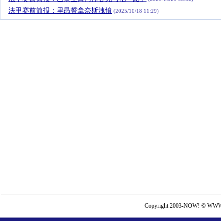
法甲赛前简报：里昂誓拿奈斯洩憤
(2025/10/18 11:29)
Copyright 2003-NOW! © WWW