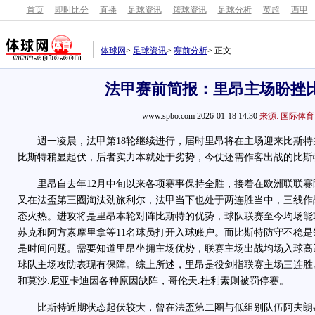
首页
-
即时比分
-
直播
-
足球资讯
-
篮球资讯
-
足球分析
-
英超
-
西甲
-
体球网
>
足球资讯
>
赛前分析
> 正文
法甲赛前简报：里昂主场盼挫
www.spbo.com 2026-01-18 14:30
来源: 国际体育
週一凌晨，法甲第18轮继续进行，届时里昂将在主场迎来比斯特
比斯特稍显起伏，后者实力本就处于劣势，今仗还需作客出战的比斯
里昂自去年12月中旬以来各项赛事保持全胜，接着在欧洲联联赛阶
又在法盃第三圈淘汰劲旅利尔，法甲当下也处于两连胜当中，三线作
态火热。进攻将是里昂本轮对阵比斯特的优势，球队联赛至今均场能攻入
苏克和阿方素摩里拿等11名球员打开入球账户。而比斯特防守不稳
是时间问题。需要知道里昂坐拥主场优势，联赛主场出战均场入球高达1.
球队主场攻防表现有保障。综上所述，里昂是役剑指联赛主场三连胜
和莫沙.尼亚卡迪因各种原因缺阵，哥伦天.杜利素则被罚停赛。
比斯特近期状态起伏较大，曾在法盃第二圈与低组别队伍阿夫朗