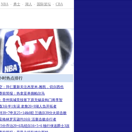
NBA
-
勇士
-
湖人
-
国际篮坛
-
CBA
4小时热点排行
空：拜仁重新关注杰里米-雅凯，切尔西也
赛前简报：热拿亚单挑帕尔马
：贵州筑城竞技签下原无锡吴钩门将李智
森3分半1失误 老詹20+9湖人负开拓者
39+7申京25+14&6犯 兰德尔39分火箭击败
安格林罗宾逊均16分 活塞击败步行者
3分乔治29+6马绍尔16+5+6 独行侠送爵士3连