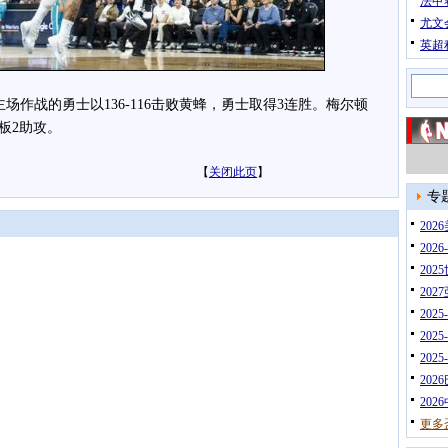
法甲
尤文
英超
场作战的勇士以136-116击败黄蜂，勇士取得3连胜。梅尔顿
篮板2助攻。
【
关闭此页
】
专
20
202
202
202
202
202
202
202
202
更多