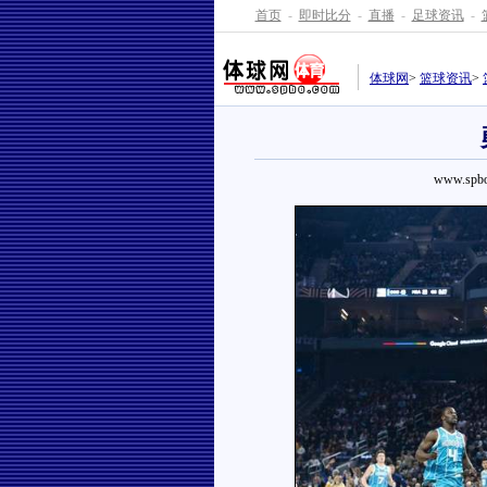
首页
-
即时比分
-
直播
-
足球资讯
-
体球网
>
篮球资讯
>
www.spbo