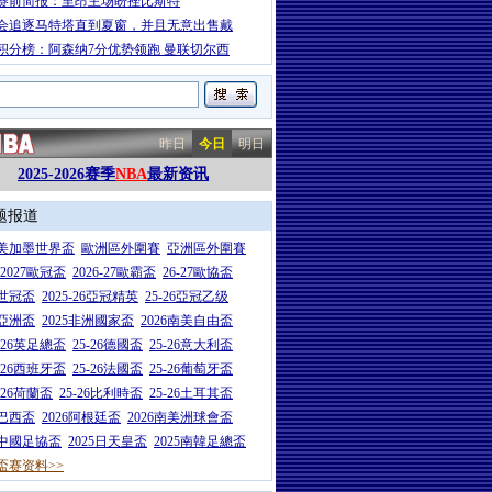
赛前简报：里昂主场盼挫比斯特
会追逐马特塔直到夏窗，并且无意出售戴
积分榜：阿森纳7分优势领跑 曼联切尔西
昨日
今日
明日
2025-2026赛季
NBA
最新资讯
题报道
26美加墨世界盃
歐洲區外圍賽
亞洲區外圍賽
6-2027歐冠盃
2026-27歐霸盃
26-27歐協盃
5世冠盃
2025-26亞冠精英
25-26亞冠乙级
7亞洲盃
2025非洲國家盃
2026南美自由盃
5-26英足總盃
25-26德國盃
25-26意大利盃
5-26西班牙盃
25-26法國盃
25-26葡萄牙盃
5-26荷蘭盃
25-26比利時盃
25-26土耳其盃
6巴西盃
2026阿根廷盃
2026南美洲球會盃
6中國足協盃
2025日天皇盃
2025南韓足總盃
盃赛资料>>