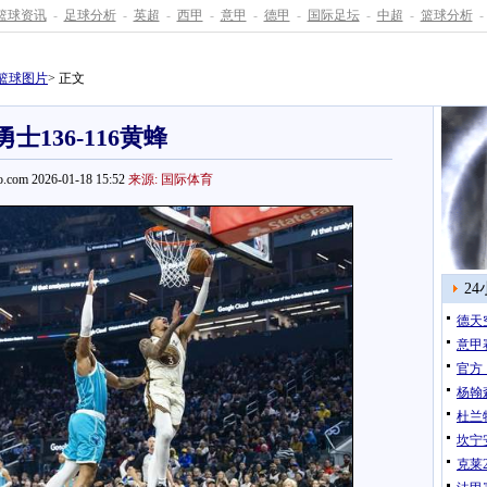
篮球资讯
-
足球分析
-
英超
-
西甲
-
意甲
-
德甲
-
国际足坛
-
中超
-
篮球分析
-
篮球图片
> 正文
勇士136-116黄蜂
.com 2026-01-18 15:52
来源: 国际体育
2
德天
意甲
官方
杨翰
杜兰特
坎宁
克莱2