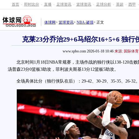
首页
-
即时比分
-
直播
-
足球资讯
-
篮球资讯
-
足球分析
-
英超
-
西甲
-
体球网
>
篮球资讯
>
NBA-诸强
> 正文
克莱23分乔治29+6马绍尔16+5+6 独
www.spbo.com 2026-01-18 10:46
来源: 国际体育
北京时间1月18日NBA常规赛，主场作战的独行侠以138-120击
汤普森23分0篮板3助攻，菲利波夫斯基13分12篮板5助攻。
全场具体比分（独行侠队在后）：29-42、30-29、35-35、26-32