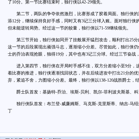
了10分。第一节比赛结束时，独行侠以42-29领先。
第二节，两队的争夺依然激烈，比赛形成了胶着局面。独行侠的
添12分，继续保持良好手感，同时又有3记三分球入账。面对独行侠
但未能逆转局势。经过这一节的较量，独行侠以71-59继续领先。
第三节开始，独行侠如同开了挂般展开猛烈攻击，顺利打出25分
这一节的后段展现出顽强斗志，逐渐缩小分差。尽管如此，独行侠仍
士的乔治表现抢眼，独得19分，其中也有3记三分球。经过三节奋战，独
进入第四节，独行侠在开局时手感不佳，双方分差缩小至9分，这
着比赛的推进，独行侠逐渐找回状态，并在后续进攻中打出21分的
弃，紧追不舍，力图缩小分差。最终，独行侠以138-120战胜爵士，
爵士队首发：基扬特-乔治、埃斯-贝利、凯尔-菲利波夫斯基、科迪
独行侠队首发：布兰登-威廉姆斯、马克斯-克里斯蒂、纳吉-马绍尔
丁