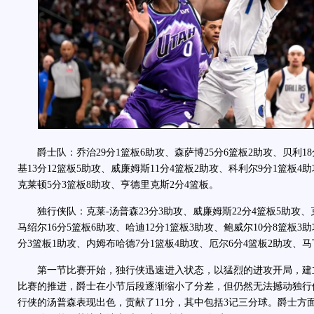
爵士队：乔治29分1篮板6助攻、森萨博25分6篮板2助攻、贝利18
基13分12篮板5助攻、威廉姆斯11分4篮板2助攻、科利尔9分1篮板4
克莱顿5分3篮板8助攻、亨德里克斯2分4篮板。
独行侠队：克莱-汤普森23分3助攻、威廉姆斯22分4篮板5助攻、克
马绍尔16分5篮板6助攻、哈迪12分1篮板3助攻、鲍威尔10分8篮板3
分3篮板1助攻、内姆布哈德7分1篮板4助攻、厄尔6分4篮板2助攻、马
第一节比赛开始，独行侠迅速进入状态，以猛烈的进攻开局，建立
比赛的推进，爵士在小节后段逐渐缩小了分差，但仍然无法撼动独行
行侠的汤普森表现出色，贡献了11分，其中包括3记三分球。爵士方