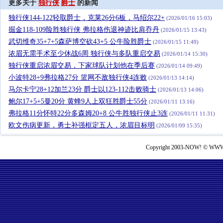
更多关于
独行侠
爵士
的新闻
独行侠144-122轻取爵士，克莱26分6板，马绍尔22+
(2026/01/16 15:03)
掘金118-109险胜独行侠 弗拉格伤退神迹比肩乔丹
(2026/01/15 13:43)
武切维奇35+7+5森萨博空砍43+5 公牛险胜爵士
(2026/01/15 11:49)
浓眉无需手术至少休战6周 独行侠与多队重启交易
(2026/01/14 15:30)
独行侠重启浓眉交易，下家球队计划他在季后赛
(2026/01/14 09:49)
小波特28+9弗拉格27分 篮网不敌独行侠4连败
(2026/01/13 14:14)
马尔卡宁28+12加兰23分 爵士以123-112击败骑士
(2026/01/13 14:06)
鲍尔17+5+5曼20分 黄蜂9人上双狂胜爵士55分
(2026/01/11 13:16)
弗拉格11分怀特22分多森姆20+8 公牛胜独行侠止3连
(2026/01/11 11:31)
欧文伤病更新，勇士补强框定五人，浓眉目标明
(2026/01/09 15:35)
Copyright 2003-NOW! © WWW