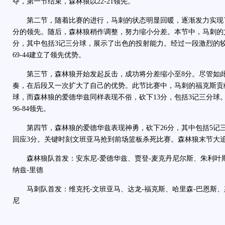
夺，第一节结束，森林狼以22-21领先。
第二节，随着比赛的进行，马刺的状态明显回暖，逐渐发力实现了
分的领先。随后，森林狼稍作调整，努力缩小分差。本节中，马刺的
分，其中包括3记三分球，展示了出色的投射能力。经过一段激烈的
69-44建立了领先优势。
第三节，森林狼开始发起反击，成功将分差缩小至8分。尽管如此
奏，在后段又一次扩大了自己的优势。此节比赛中，马刺的福克斯贡献
球，而森林狼的爱德华兹同样表现不俗，砍下13分，包括3记三分球
96-84领先。
第四节，森林狼的爱德华兹表现神勇，砍下26分，其中包括5记
回应3分。关键时刻文班亚马抢到前场篮板杀死比赛。森林狼末节大追分仍
森林狼队首发：安东尼-爱德华兹、贾登-麦克丹尼尔斯、朱利叶斯
纳兹-里德
马刺队首发：维克托-文班亚马、达龙-福克斯、哈里森-巴恩斯、斯
尼