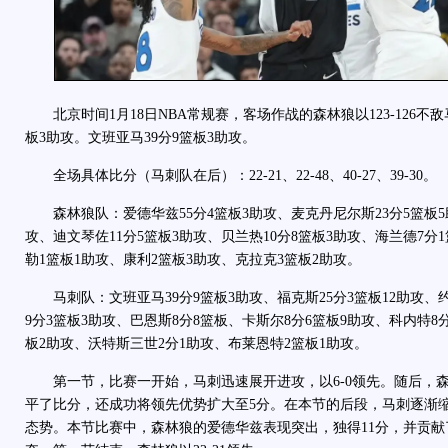
北京时间1月18日NBA常规赛，客场作战的森林狼以123-126不敌
板3助攻。文班亚马39分9篮板3助攻。
全场具体比分（马刺队在后）：22-21、22-48、40-27、39-30。
森林狼队：爱德华兹55分4篮板3助攻、麦克丹尼尔斯23分5篮板5助
攻、迪文琴佐11分5篮板3助攻、贝兰热10分8篮板3助攻、海兰德7分
勒1篮板1助攻、康利2篮板3助攻、克拉克3篮板2助攻。
马刺队：文班亚马39分9篮板3助攻、福克斯25分3篮板12助攻、约
9分3篮板3助攻、巴恩斯8分8篮板、卡斯尔8分6篮板9助攻、科内特8
板2助攻、沃特斯三世2分1助攻、布莱恩特2篮板1助攻。
第一节，比赛一开始，马刺迅速展开进攻，以6-0领先。随后，
平了比分，还成功将领先优势扩大至5分。在本节的后段，马刺逐渐
态势。本节比赛中，森林狼的爱德华兹表现突出，独得11分，并贡