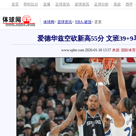
首页
-
即时比分
-
直播
-
足球资讯
-
篮球资讯
-
足球分析
-
英超
-
西甲
-
体球网
>
篮球资讯
>
NBA-诸强
> 正文
爱德华兹空砍新高55分 文班39+
www.spbo.com 2026-01-18 13:57
来源: 国际体育