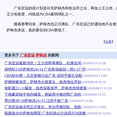
广东宏远的原计划是补充萨林杰和焦泊乔之后，再加上王少杰，
王少杰靠谱，内线成为CBA最弱球队之一。
随着赛季结束，萨林杰也正式离队，广东宏远已经通知他不会拿
萨林杰来说，真的要告别CBA赛场了。
【
分享
】
更多关于
广东宏远
萨林杰
的新闻
广东宏远最新消息！王少杰即将离队，杜锋合同
(2026/05/13 15:28)
胡明轩21分萨林杰24+14 广东客场扳回一局1-1广州
(2026/05/01 21:53)
CBA积分榜：北京首钢力压广东 深圳手握主动权
(2026/04/19 15:09)
萨姆纳被放弃，萨林杰火线复出，徐杰地位开始
(2026/04/18 16:11)
徐昕轰21+11爆发，徐杰深夜发声，萨林杰伤情更新
(2026/04/12 15:33)
于德豪训练中扭伤膝盖，将缺席今晚对阵广东的
(2026/04/06 15:37)
贾尔斯30+10萨林杰14+15 江苏不敌广东
(2026/03/31 22:06)
广东宏远崔永熙正式复出，焦泊乔难归队，张皓
(2026/03/31 15:56)
陈家政20分萨林杰两双 广东狂胜42分送四川30连败
(2026/03/25 22:01)