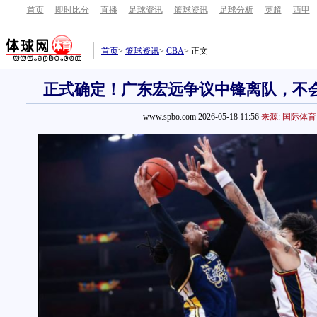
首页
-
即时比分
-
直播
-
足球资讯
-
篮球资讯
-
足球分析
-
英超
-
西甲
-
首页
>
篮球资讯
>
CBA
> 正文
正式确定！广东宏远争议中锋离队，不
www.spbo.com 2026-05-18 11:56
来源: 国际体育