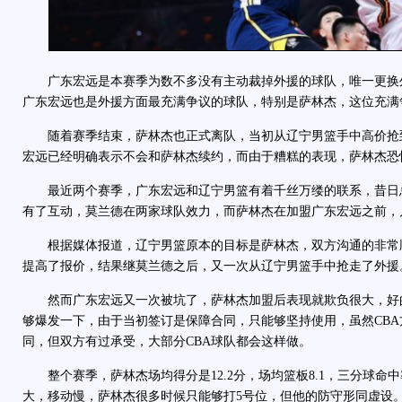
广东宏远是本赛季为数不多没有主动裁掉外援的球队，唯一更换
广东宏远也是外援方面最充满争议的球队，特别是萨林杰，这位充满
随着赛季结束，萨林杰也正式离队，当初从辽宁男篮手中高价抢
宏远已经明确表示不会和萨林杰续约，而由于糟糕的表现，萨林杰恐
最近两个赛季，广东宏远和辽宁男篮有着千丝万缕的联系，昔日
有了互动，莫兰德在两家球队效力，而萨林杰在加盟广东宏远之前，
根据媒体报道，辽宁男篮原本的目标是萨林杰，双方沟通的非常
提高了报价，结果继莫兰德之后，又一次从辽宁男篮手中抢走了外援
然而广东宏远又一次被坑了，萨林杰加盟后表现就欺负很大，好
够爆发一下，由于当初签订是保障合同，只能够坚持使用，虽然CB
同，但双方有过承受，大部分CBA球队都会这样做。
整个赛季，萨林杰场均得分是12.2分，场均篮板8.1，三分球命中
大，移动慢，萨林杰很多时候只能够打5号位，但他的防守形同虚设