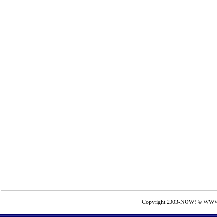
Copyright 2003-NOW! © WWW