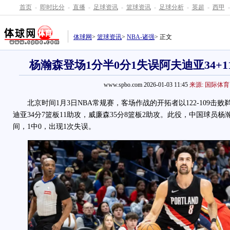
首页
-
即时比分
-
直播
-
足球资讯
-
篮球资讯
-
足球分析
-
英超
-
西甲
-
体球网
>
篮球资讯
>
NBA-诸强
> 正文
杨瀚森登场1分半0分1失误阿夫迪亚34+1
www.spbo.com 2026-01-03 11:45
来源: 国际体育
北京时间1月3日NBA常规赛，客场作战的开拓者以122-109击败
迪亚34分7篮板11助攻，威廉森35分8篮板2助攻。此役，中国球员杨
间，1中0，出现1次失误。