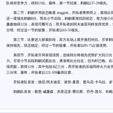
队保持竞争力，得到13分。最终，第一节结束，鹈鹕以37-29领先。
第二节，鹈鹕开局状态略显 sluggish，开拓者乘势而上，展现
还一度领先鹈鹕8分。而在小节后段，鹈鹕逐渐找回状态，努力缩小
廉森独得12分，表现可圈可点；而开拓者的阿夫迪亚同样发挥优异，
分球。经过这一节的较量，开拓者以63-55领先。
第三节，比赛进入胶着阶段，双方在场上展开激烈对抗。尽管鹈
保持领先，状态稳定。经过一节的较量，开拓者以85-75占据优势。
第四节，开拓者开局表现强势，连续得分将领先优势扩大到22分
力。尽管小节后段鹈鹕试图反击，逐渐将比分拉近，但为时已晚。在
现亮眼，获得12分，其中包括4记三分，而开拓者的乐福同样火力全开
三分球。最终，开拓者以122-109赢得比赛。
开拓者队首发：德尼-阿夫迪亚、谢登-夏普、图马尼-卡马拉、多诺
鹈鹕队首发：蔡恩-威廉森、杰里迈亚-费尔斯、乔丹-普尔、布赖斯