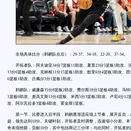
全场具体比分（鹈鹕队在后）：29-37、34-18、22-20、37-34。
开拓者队：阿夫迪亚34分7篮板11助攻、夏普23分5篮板1助攻、乐
13分6篮板4助攻、克林根11分15篮板1助攻、默里6分4篮板3助攻、
6篮板1助攻、吕佩尔3分1篮板1助攻。
鹈鹕队：威廉森35分8篮板2助攻、费尔斯18分5篮板4助攻、马特科
1篮板6助攻、麦高文斯13分4篮板、米西5分3篮板2助攻、卢尼4分12
攻、阿尔瓦拉多3篮板4助攻、霍金斯1篮板。
第一节，比赛进入后半段，鹈鹕逐渐适应场上节奏，展开反击，
超，领先达到10分。关键时刻，开拓者及时调整，迅速缩小分差。
奇表现抢眼，贡献10分，其中包括两记三分球；与此同时，开拓者