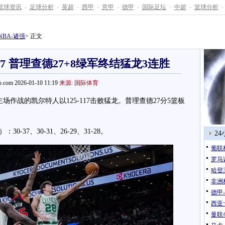
篮球资讯
-
足球分析
-
英超
-
西甲
-
意甲
-
德甲
-
国际足坛
-
中超
-
篮球分析
-
NBA-诸强
> 正文
+7 普理查德27+8绿军终结猛龙3连胜
.com 2026-01-10 11:19
来源: 国际体育
作战的凯尔特人以125-117击败猛龙。普理查德27分5篮板
7、30-31、26-29、31-28。
2
葡联
罗马
哈登3
非洲
德甲
西亚
曼联