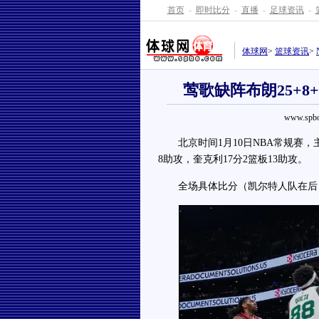
首页
-
即时比分
-
直播
-
足球资讯
-
体球网
>
篮球资讯
>
莺歌缺阵布朗25+8
www.spbo
北京时间1月10日NBA常规赛，主场
8助攻，奎克利17分2篮板13助攻。
全场具体比分（凯尔特人队在后）：30-3