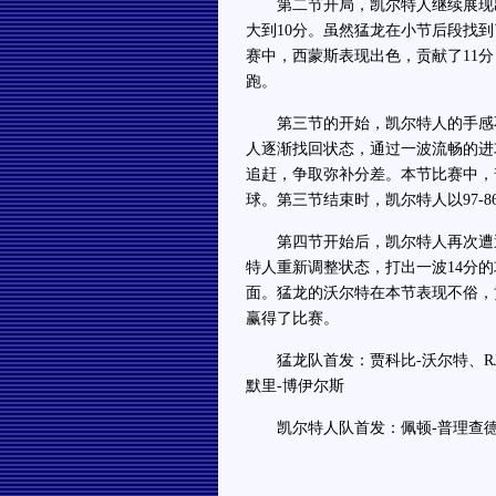
第二节开局，凯尔特人继续展现出
大到10分。虽然猛龙在小节后段找
赛中，西蒙斯表现出色，贡献了11分
跑。
第三节的开始，凯尔特人的手感不
人逐渐找回状态，通过一波流畅的进
追赶，争取弥补分差。本节比赛中，
球。第三节结束时，凯尔特人以97-8
第四节开始后，凯尔特人再次遭遇
特人重新调整状态，打出一波14分
面。猛龙的沃尔特在本节表现不俗，贡献
赢得了比赛。
猛龙队首发：贾科比-沃尔特、RJ
默里-博伊尔斯
凯尔特人队首发：佩顿-普理查德、