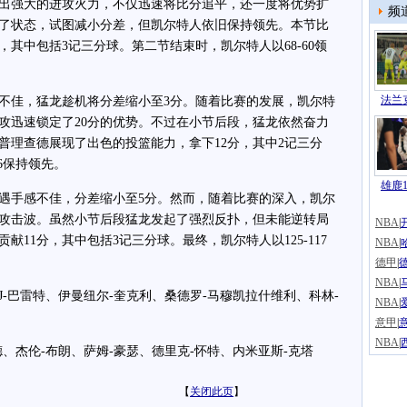
强大的进攻火力，不仅迅速将比分追平，还一度将优势扩
频
到了状态，试图减小分差，但凯尔特人依旧保持领先。本节比
，其中包括3记三分球。第二节结束时，凯尔特人以68-60领
法兰克
佳，猛龙趁机将分差缩小至3分。随着比赛的发展，凯尔特
攻迅速锁定了20分的优势。不过在小节后段，猛龙依然奋力
普理查德展现了出色的投篮能力，拿下12分，其中2记三分
6保持领先。
雄鹿1
手感不佳，分差缩小至5分。然而，随着比赛的深入，凯尔
的攻击波。虽然小节后段猛龙发起了强烈反扑，但未能逆转局
NBA
|
11分，其中包括3记三分球。最终，凯尔特人以125-117
NBA
|
德甲
|
NBA
|
-巴雷特、伊曼纽尔-奎克利、桑德罗-马穆凯拉什维利、科林-
NBA
|
意甲
|
NBA
|
杰伦-布朗、萨姆-豪瑟、德里克-怀特、内米亚斯-克塔
【
关闭此页
】