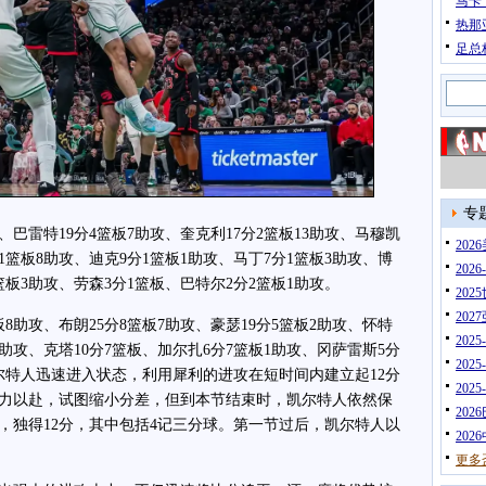
马卡
热那
足总
专
巴雷特19分4篮板7助攻、奎克利17分2篮板13助攻、马穆凯
20
分1篮板8助攻、迪克9分1篮板1助攻、马丁7分1篮板3助攻、博
202
篮板3助攻、劳森3分1篮板、巴特尔2分2篮板1助攻。
202
202
助攻、布朗25分8篮板7助攻、豪瑟19分5篮板2助攻、怀特
202
板5助攻、克塔10分7篮板、加尔扎6分7篮板1助攻、冈萨雷斯5分
202
尔特人迅速进入状态，利用犀利的进攻在短时间内建立起12分
202
力以赴，试图缩小分差，但到本节结束时，凯尔特人依然保
202
，独得12分，其中包括4记三分球。第一节过后，凯尔特人以
202
更多