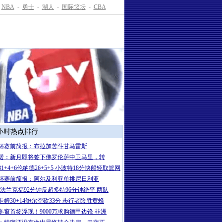
NBA
-
勇士
-
湖人
-
国际篮坛
-
CBA
4小时热点排行
杯赛前简报：布拉加苦斗甘马雷斯
诺：新月即将签下佛罗伦萨中卫马里，转
1+4+6伦纳德26+5+5 小波特18分快船轻取篮网
杯赛前简报：阿尔及利亚单挑尼日利亚
-法兰克福92分钟反超多特96分钟绝平 两队
卡姆30+14鲍尔空砍33分 步行者险胜黄蜂
冬窗首签浮现！9000万求购德甲边锋 非洲