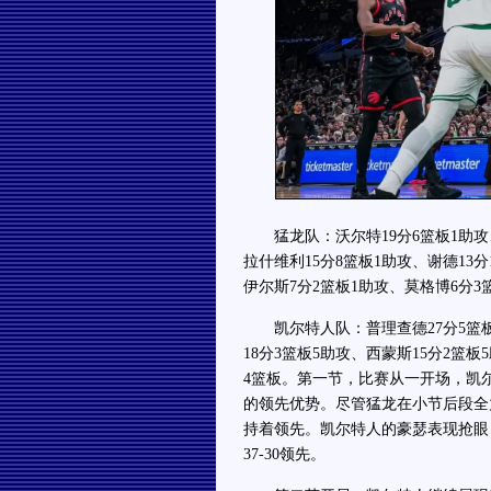
猛龙队：沃尔特19分6篮板1助攻、
拉什维利15分8篮板1助攻、谢德13
伊尔斯7分2篮板1助攻、莫格博6分3
凯尔特人队：普理查德27分5篮板8
18分3篮板5助攻、西蒙斯15分2篮
4篮板。第一节，比赛从一开场，凯
的领先优势。尽管猛龙在小节后段全
持着领先。凯尔特人的豪瑟表现抢眼
37-30领先。