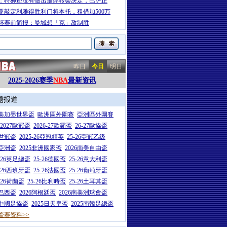
：特狮还没有做出最终转会决定，巴萨正
亚敲定利雅得胜利门将本托，租借加500万
杯赛前简报：曼城想「克」敌制胜
昨日
今日
明日
2025-2026赛季
NBA
最新资讯
题报道
26美加墨世界盃
歐洲區外圍賽
亞洲區外圍賽
6-2027歐冠盃
2026-27歐霸盃
26-27歐協盃
5世冠盃
2025-26亞冠精英
25-26亞冠乙级
7亞洲盃
2025非洲國家盃
2026南美自由盃
5-26英足總盃
25-26德國盃
25-26意大利盃
5-26西班牙盃
25-26法國盃
25-26葡萄牙盃
5-26荷蘭盃
25-26比利時盃
25-26土耳其盃
6巴西盃
2026阿根廷盃
2026南美洲球會盃
6中國足協盃
2025日天皇盃
2025南韓足總盃
盃赛资料>>