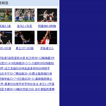
道精选
福3-3多
皇马2-1马竞
阿森纳0-0利物
05-101湖
勇士137-103国
开拓者111-
勇士
|
库里27+10巴特勒15+6+6 德罗
开拓者5连胜逆转火箭 杜兰特30+12杨瀚森5中
哈登31+4+6伦纳德26+5+5 小波特18分快船轻取篮
德甲-法兰克福92分钟反超多特96分钟绝平
马尔卡宁33+7弗拉格26+10 爵士险胜独行侠
爱德华兹25+7+9兰德尔28+11 森林狼胜骑士
意甲-莱奥92分绝平对手99分失点 米兰1-1平落
西亚卡姆30+14鲍尔空砍33分 步行者险胜黄蜂