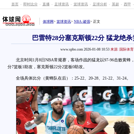
首页
-
即时比分
-
直播
-
足球资讯
-
篮球资讯
-
足球分析
-
英超
-
西甲
-
体球网
>
篮球资讯
>
NBA-诸强
> 正文
巴雷特28分塞克斯顿22分 猛龙绝杀
www.spbo.com 2026-01-08 10:53
来源: 国际体育
北京时间1月8日NBA常规赛，客场作战的猛龙以97-96击败黄蜂，
分7篮板1助攻，塞克斯顿22分2篮板0助攻。
全场具体比分（黄蜂队在后）：25-22、20-28、21-22、31-24。