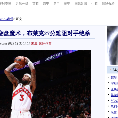
篮球资讯
-
足球分析
-
英超
-
西甲
-
意甲
-
德甲
-
国际足坛
-
中超
-
篮球分析
-
NBA-诸强
> 正文
翻盘魔术，布莱克27分难阻对手绝杀
.com 2025-12-30 14:14
来源: 国际体育
2
郭昊
字母
亚历
英超
巴列
米体