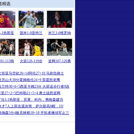
道精选
-1热那亚
国米1-0亚特兰
米兰3-0维罗纳
01-113骑
火箭126-119步
篮网107-120勇
国际
|
皇马巨星拒绝大巴黎，去沙特投
文班亚马空砍26+14阿伦27+10 马刺负骑士
亚历山大39分霍姆格伦24+9 雷霆胜老鹰
杜兰特30+6+5西亚卡姆23分 火箭送步行者9连
里27+2+5巴特勒21+5+4 勇士战胜篮网
罗马3-1热那亚，苏莱、科内，弗格森建功
奇才7人上双击退灰熊，萨尔新高6帽，JJJ
杨瀚森3分4板克林根18+18 开拓者擒绿军止三