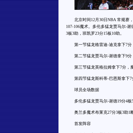
北京时间12月30日NBA 常规赛
107-106魔术。多伦多猛龙贾马尔-
3板3助，班凯罗23分15板10助。
第一节猛龙格雷迪-迪克拿下7分，魔
第二节猛龙贾马尔-谢德拿下9分，魔
第三节猛龙英格拉姆拿下7分，魔术布
第四节猛龙斯科蒂-巴恩斯拿下7分，
球员全场数据
多伦多猛龙贾马尔-谢德19分4板5助
奥兰多魔术布莱克27分3板3助1断，
首发阵容