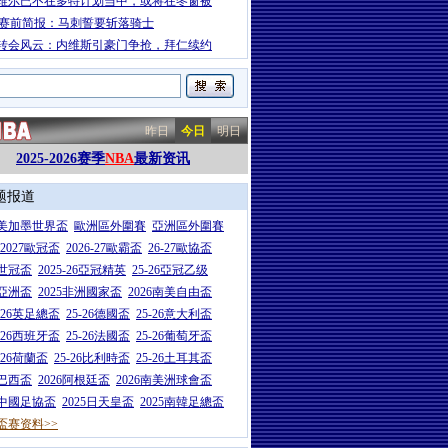
维尔已不在多特计划当中，或将在冬窗被
A赛前简报：马刺誓要斩落骑士
转会风云：内维斯引豪门争抢，拜仁续约
昨日
今日
明日
2025-2026赛季
NBA
最新资讯
题报道
26美加墨世界盃
歐洲區外圍賽
亞洲區外圍賽
6-2027歐冠盃
2026-27歐霸盃
26-27歐協盃
5世冠盃
2025-26亞冠精英
25-26亞冠乙级
7亞洲盃
2025非洲國家盃
2026南美自由盃
5-26英足總盃
25-26德國盃
25-26意大利盃
5-26西班牙盃
25-26法國盃
25-26葡萄牙盃
5-26荷蘭盃
25-26比利時盃
25-26土耳其盃
6巴西盃
2026阿根廷盃
2026南美洲球會盃
6中國足協盃
2025日天皇盃
2025南韓足總盃
盃赛资料>>