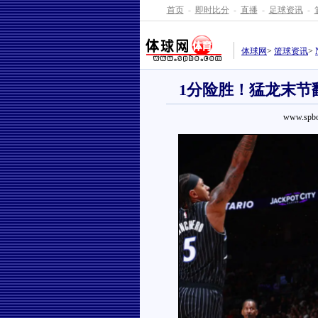
首页
-
即时比分
-
直播
-
足球资讯
-
体球网
>
篮球资讯
>
1分险胜！猛龙末节
www.spbo