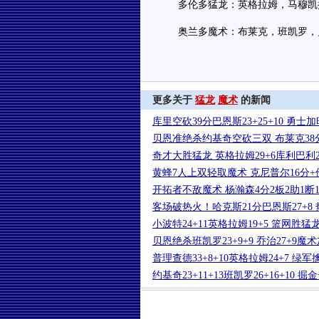
多伦多猛龙：英格拉姆，马穆凯拉
奥兰多魔术：布莱克，班凯罗，贝
更多关于
猛龙
魔术
的新闻
库里空砍39分巴恩斯23+25+10 勇士
贝恩准绝杀约基奇空砍三双 布莱克38
奇才大胜猛龙 英格拉姆29+6库利巴利21
黄蜂7人上双轻取魔术 克尼普尔16分+
开拓者不敌魔术 杨瀚森4分2板2助1断1
客场破热火！哈克斯21分巴恩斯27+8
小波特24+11英格拉姆19+5 篮网胜猛
贝恩绝杀班凯罗23+9+9 乔治27+9
普理查德33+8+10英格拉姆24+7 绿
约基奇23+11+13班凯罗26+16+10 