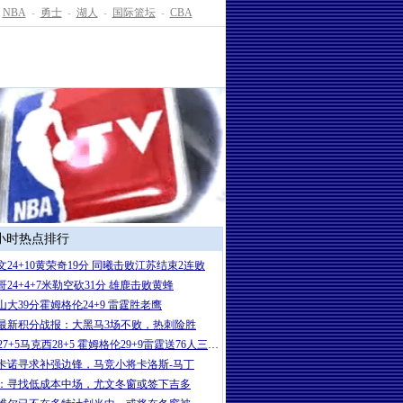
NBA
-
勇士
-
湖人
-
国际篮坛
-
CBA
4小时热点排行
文24+10黄荣奇19分 同曦击败江苏结束2连败
哥24+4+7米勒空砍31分 雄鹿击败黄蜂
山大39分霍姆格伦24+9 雷霆胜老鹰
最新积分战报：大黑马3场不败，热刺险胜
SGA27+5马克西28+5 霍姆格伦29+9雷霆送76人三连败
卡诺寻求补强边锋，马竞小将卡洛斯-马丁
：寻找低成本中场，尤文冬窗或签下吉多