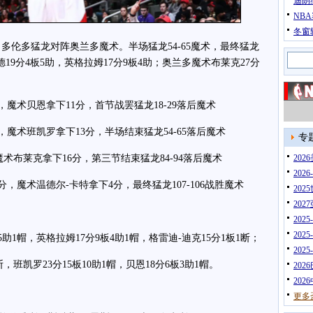
迪朗
NB
冬窗
，多伦多猛龙对阵奥兰多魔术。半场猛龙54-65魔术，最终猛龙
谢德19分4板5助，英格拉姆17分9板4助；奥兰多魔术布莱克27分
术贝恩拿下11分，首节战罢猛龙18-29落后魔术
术班凯罗拿下13分，半场结束猛龙54-65落后魔术
专
莱克拿下16分，第三节结束猛龙84-94落后魔术
20
202
魔术温德尔-卡特拿下4分，最终猛龙107-106战胜魔术
202
202
202
202
1帽，英格拉姆17分9板4助1帽，格雷迪-迪克15分1板1断；
202
班凯罗23分15板10助1帽，贝恩18分6板3助1帽。
202
202
更多