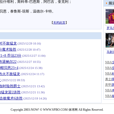
什维利，斯科蒂-巴恩斯，阿巴吉，奎克利；
频
恩，泰鲁斯-琼斯，温德尔-卡特。
【
关闭此页
】
罗马3
加时不敌猛龙
(2025/12/29 10:16)
分魔术险胜
(2025/12/28 10:47)
马刺1
+8 乔治23分
(2025/12/27 11:04)
伤退鲍尔22
(2025/12/27 10:55)
NBA
|
帽贝恩23+4
NBA
|
(2025/12/24 15:38)
NBA
|
 热火不敌猛龙
(2025/12/24 11:17)
勇士
|
库
龙
(2025/12/22 09:53)
意甲
|
魔术加时险胜爵士
(2025/12/21 13:42)
NBA
|
军擒猛龙迎2连胜
(2025/12/21 11:36)
NBA
|
掘金击败魔术6连胜
(2025/12/19 14:26)
Copyright 2003-NOW! © WWW.SPBO.COM 体球网 All Rights Reserved.