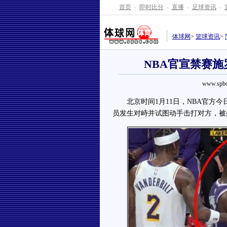
首页
-
即时比分
-
直播
-
足球资讯
-
体球网
>
篮球资讯
>
NBA官宣禁赛
www.spbo
北京时间1月11日，NBA官方今
员发生对峙并试图动手击打对方，被