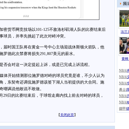
频
密货币网竞技场以101-125不敌洛杉矶湖人队的比赛结束后
法兰克
涉事球员，并率先挑起了此次对峙冲突。
届时国王队将在黄金一号中心主场迎战休斯顿火箭队，他
罗德此次禁赛将损失291,807美元的薪水。
黄蜂1
否会对这一决定提起上诉，或是已完成上诉流程。
NBA
|
媒体开始猜测那位施罗德对峙的球员究竟是谁，不少人认为
NBA
|
角，东契奇还调侃施罗德该签下湖人当初提供的大合同。施
NBA
|
奇嘲讽说他敢说不敢做。
勇士
|
库
12月29日的比赛结束后，于球馆走廊内找上前去对峙的球员，
NBA
|
NBA
|
德甲
|
【
关闭此页
】