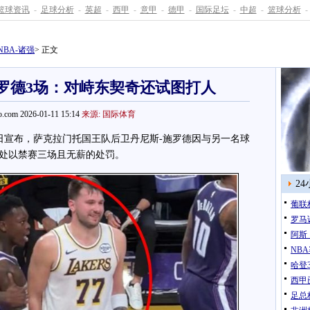
篮球资讯
-
足球分析
-
英超
-
西甲
-
意甲
-
德甲
-
国际足坛
-
中超
-
篮球分析
-
NBA-诸强
> 正文
施罗德3场：对峙东契奇还试图打人
.com 2026-01-11 15:14
来源: 国际体育
日宣布，萨克拉门托国王队后卫丹尼斯-施罗德因与另一名球
处以禁赛三场且无薪的处罚。
2
葡联
罗马
阿斯
NB
哈登3
西甲
足总