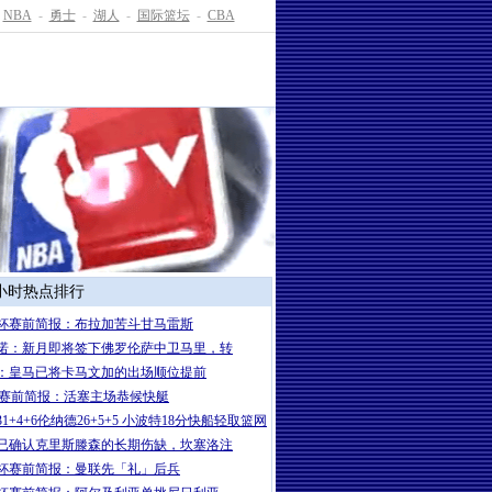
NBA
-
勇士
-
湖人
-
国际篮坛
-
CBA
4小时热点排行
杯赛前简报：布拉加苦斗甘马雷斯
诺：新月即将签下佛罗伦萨中卫马里，转
：皇马已将卡马文加的出场顺位提前
A赛前简报：活塞主场恭候快艇
1+4+6伦纳德26+5+5 小波特18分快船轻取篮网
已确认克里斯滕森的长期伤缺，坎塞洛注
杯赛前简报：曼联先「礼」后兵