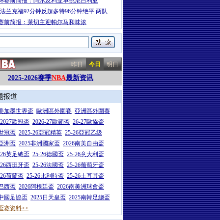
杯赛前简报：阿尔及利亚单挑尼日利亚
-法兰克福92分钟反超多特96分钟绝平 两队
赛前简报：莱切主迎帕尔马和味浓
昨日
今日
明日
2025-2026赛季
NBA
最新资讯
题报道
26美加墨世界盃
歐洲區外圍賽
亞洲區外圍賽
6-2027歐冠盃
2026-27歐霸盃
26-27歐協盃
5世冠盃
2025-26亞冠精英
25-26亞冠乙级
7亞洲盃
2025非洲國家盃
2026南美自由盃
5-26英足總盃
25-26德國盃
25-26意大利盃
5-26西班牙盃
25-26法國盃
25-26葡萄牙盃
5-26荷蘭盃
25-26比利時盃
25-26土耳其盃
6巴西盃
2026阿根廷盃
2026南美洲球會盃
6中國足協盃
2025日天皇盃
2025南韓足總盃
盃赛资料>>