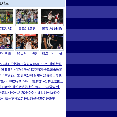
道精选
福3-3多
皇马2-1马竞
阿森纳0-0利物
50-95爵
骑士146-134森
雄鹿105-101湖
NBA
|
鲍尔17+5+5曼20分 黄蜂9人上
弗拉格11分怀特22分多森姆20+8 公牛胜独行侠
文班亚马21+6怀特29+9 福克斯21+9马刺击败凯
华子空砍25分米切尔28+8 莫布利24分骑士复仇
里27+10巴特勒15+6+6 德罗赞24分勇士送国王
开拓者5连胜逆转火箭 杜兰特30+12杨瀚森5中
哈登31+4+6伦纳德26+5+5 小波特18分快船轻取篮
德甲-法兰克福92分钟反超多特96分钟绝平