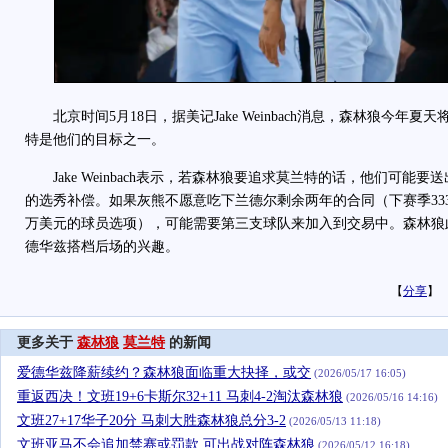
北京时间5月18日，据美记Jake Weinbach消息，森林狼今年
特是他们的目标之一。
Jake Weinbach表示，若森林狼要追求莫兰特的话，他们可能
的选秀补偿。如果灰熊不愿意吃下兰德尔剩余两年的合同（下赛季3330万
万美元的球员选项），可能需要第三支球队来加入到交易中。森林狼
德华兹搭档后场的兴趣。
【
分享
】
更多关于
森林狼
莫兰特
的新闻
爱德华兹降薪续约？森林狼面临重大抉择，或交
(2026/05/17 16:05)
重返西决！文班19+6卡斯尔32+11 马刺4-2淘汰森林狼
(2026/05/16 14:16)
文班27+17华子20分 马刺大胜森林狼总分3-2
(2026/05/13 11:18)
文班亚马不会追加禁赛或罚款,可出战对阵森林狼
(2026/05/12 16:18)