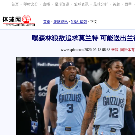
首页
-
即时比分
-
直播
-
足球资讯
-
篮球资讯
-
足球分析
-
英超
-
西甲
-
首页
>
篮球资讯
>
NBA-诸强
> 正文
曝森林狼欲追求莫兰特 可能送出兰
www.spbo.com 2026-05-18 08:38
来源: 国际体育