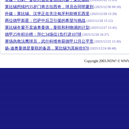
(2026/01/02 11:05)
莱比锡想续约35岁门将古拉西奇，球员合同明夏到
(2025/12/30 09:18)
外媒：莱比锡、汉堡正在关注匈牙利前锋瓦西里
(2025/12/28 15:29)
两位德甲新星：巴萨中后卫引援的希望与挑战
(2025/12/28 15:12)
莱比锡冬窗不卖迪奥曼德，曼联和利物浦的计划
(2025/12/27 15:45)
德甲25年积分榜：拜仁34场仅1负打进107球
(2025/12/26 16:37)
赛场急救法鹰球员，武什科维奇获德甲12月公平竞
(2025/12/25 15:30)
扬-迪奥曼德是曼联的备选，莱比锡为其标价870
(2025/12/24 08:48)
Copyright 2003-NOW! © WWW