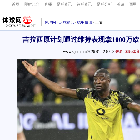
首页
-
即时比分
-
直播
-
足球资讯
-
篮球资讯
-
足球分析
-
英超
-
西甲
-
体球网
>
足球资讯
>
德甲快讯
> 正文
吉拉西原计划通过维持表现拿1000万
www.spbo.com 2026-01-12 09:08
来源: 国际体育