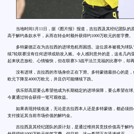
当地时间1月11日，据《图片报》报道，吉拉西及其经纪团队的
高于解约条款水平，从而在转会时额外获得约1000万欧元的签字费。
多特蒙德正在为吉拉西的进球危机而困惑。这位原本被视为球队“
续7轮联赛没有任何进球或助攻入账。令人感到意外的是，这名几内
起来状态放松、心情愉快，但在联赛3-3战平法兰克福的比赛中，却
没有进球，吉拉西的市场身价正在下滑。多特蒙德最担心的是，他的
欧元下降至4000万欧元，并且仍可能继续下跌。
俱乐部高层要么希望他成为长期稳定的进球保障，要么希望在球
今夏通过转会获得一笔可观收益。
如果表现持续低迷，无论是吉拉西本人还是多特蒙德，都必须担
支付接近其当前市场价值的解约金。
吉拉西及其经纪团队的原计划，是通过维持其竞技价值高于解约
外获得约1000万欧元的签字费。但目前，这一希望正在迅速破灭。