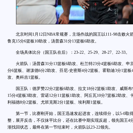
北京时间1月12日NBA常规赛，主场作战的国王以111-98击败火
鲁克15分6篮板10助攻，汤普森31分13篮板6助攻。
全场具体比分（国王队在后）：23-22、25-29、28-27、22-33。
火箭队：汤普森31分13篮板6助攻、杜兰特23分4篮板6助攻、申京
分6篮板、谢泼德6分2助攻、芬尼-史密斯4分2篮板、霍勒迪3分1篮板
攻、奥科吉1篮板。
国王队：德罗赞22分2篮板6助攻、拉文18分2篮板1助攻、威斯布鲁
15分4篮板3助攻、雷诺12分11篮板1助攻、阿丘瓦10分7篮板2助攻、
利福德8分2篮板、尤班克斯2分1篮板、埃利斯1篮板。
第一节，比赛刚开始，国王迅速发起进攻，连续得分，以5-0取
整，展开反击，不仅抹平比分，还在比赛中期实现反超，领先国王4
渐找回状态，最终在第一节结束时，火箭队以23-22领先。