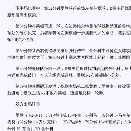
下半场比赛中，第52分钟曼联获得前场左侧任意球，B费主罚找
跟垫射高出横梁。
第64分钟布莱顿再进一球，右边路维尔特曼传球找到禁区前鲁特
顶处的维尔贝克，后者顺势向左侧横趟一步摆脱约罗的跟防，随后左
顿2-0扩大优势。
第69分钟莱西右侧得球突破后强行传中，舍什科中路抢点头球攻门
内倒勾射门角度太正，第80分钟卡塞米罗禁区线上轻轻一做，莱西跟
第85分钟曼联队扳回一球，B费主罚角球找到后点的舍什科，后
向近角完成破门，个人连场完成进球，曼联1-2布莱顿缩小分差。
第89分钟莱西砸球发泄，吃到本场第二张黄牌，两黄变一红被罚
胁进攻，曼联主场1-2不敌布莱顿，遭遇足总杯一轮游。
双方出场阵容
曼联（4-2-3-1）：31-拉门斯/13-多古、6-利马（79分钟 5-马奎尔）
梅努（62分钟 11-齐尔克泽）、25-乌加特（79分钟 18-卡塞米罗）/10
分钟 61-莱西）/30-舍什科