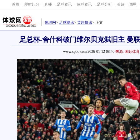
首页
-
即时比分
-
直播
-
足球资讯
-
篮球资讯
-
足球分析
-
英超
-
西甲
-
体球网
>
足球资讯
>
英超快讯
> 正文
足总杯-舍什科破门维尔贝克弑旧主 曼联
www.spbo.com 2026-01-12 08:40
来源: 国际体育