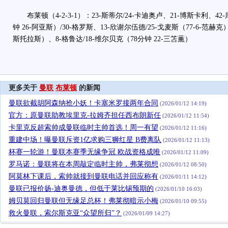
布莱顿（4-2-3-1）：23-斯蒂尔/24-卡迪奥卢、21-博斯卡利、42
钟 26-阿亚斯）/30-格罗斯、13-欣谢尔伍德/25-戈麦斯（77-6-范赫克
斯托拉斯）、8-格鲁达/18-维尔贝克（78分钟 22-三笘薫）
更多关于
曼联
布莱顿
的新闻
曼联欲截胡阿森纳抢小妖！卡塞米罗接两年合同
(2026/01/12 14:19)
官方：原曼联助教埃里克-拉姆齐担任西布朗新任
(2026/01/12 11:54)
卡里克反超索帅成曼联临时主帅首选！周一有望
(2026/01/12 11:16)
重建中场！曝曼联斥资1亿求购三狮红星 B费离队
(2026/01/12 11:13)
杯赛一轮游！曼联本赛季无缘争冠 欧战资格成唯
(2026/01/12 11:09)
罗马诺：曼联将在本周敲定临时主帅，弗莱彻想
(2026/01/12 08:50)
阿莫林下课后，索帅就接到曼联电话并回应称有
(2026/01/11 14:12)
曼联已报价扬-迪奥曼德，但低于莱比锡预期的
(2026/01/10 16:03)
姆贝莫回归曼联但无缘足总杯！弗莱彻暗示小梅
(2026/01/10 09:55)
救火曼联，索尔斯克亚“众望所归”？
(2026/01/09 14:27)