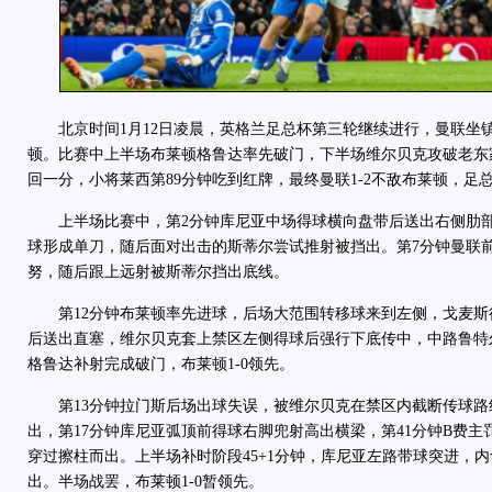
北京时间1月12日凌晨，英格兰足总杯第三轮继续进行，曼联坐
顿。比赛中上半场布莱顿格鲁达率先破门，下半场维尔贝克攻破老东
回一分，小将莱西第89分钟吃到红牌，最终曼联1-2不敌布莱顿，足
上半场比赛中，第2分钟库尼亚中场得球横向盘带后送出右侧肋部
球形成单刀，随后面对出击的斯蒂尔尝试推射被挡出。第7分钟曼联
努，随后跟上远射被斯蒂尔挡出底线。
第12分钟布莱顿率先进球，后场大范围转移球来到左侧，戈麦斯
后送出直塞，维尔贝克套上禁区左侧得球后强行下底传中，中路鲁特
格鲁达补射完成破门，布莱顿1-0领先。
第13分钟拉门斯后场出球失误，被维尔贝克在禁区内截断传球路
出，第17分钟库尼亚弧顶前得球右脚兜射高出横梁，第41分钟B费
穿过擦柱而出。上半场补时阶段45+1分钟，库尼亚左路带球突进，
出。半场战罢，布莱顿1-0暂领先。